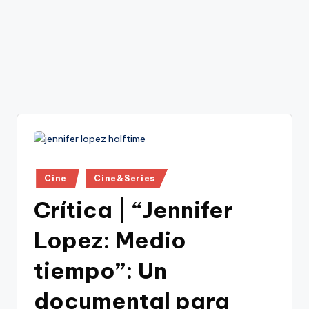
Publicado
Cine
Cine&Series
en
Crítica | “Jennifer
Lopez: Medio
tiempo”: Un
documental para