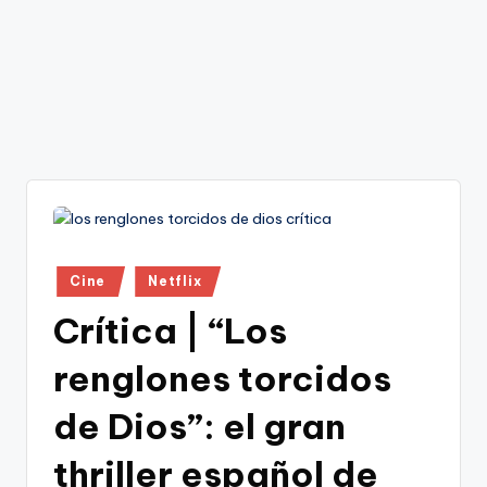
Publicado
Cine
Netflix
en
Crítica | “Los
renglones torcidos
de Dios”: el gran
thriller español de