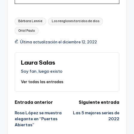
Etiquetas:
Bárbara Lennie
Los renglones torcidos de dios
Oriol Paulo
Última actualización el diciembre 12, 2022
Laura Salas
Soy fan, luego existo
Ver todas las entradas
Navegación
Entrada anterior
Siguiente entrada
Rosa López se muestra
Las 5 mejores series de
de
elegante en “Puertas
2022
Abiertas”
entradas