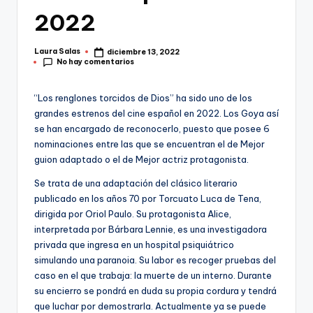
2022
Laura Salas
diciembre 13, 2022
Publicado
No hay comentarios
por
“Los renglones torcidos de Dios” ha sido uno de los
grandes estrenos del cine español en 2022. Los Goya así
se han encargado de reconocerlo, puesto que posee 6
nominaciones entre las que se encuentran el de Mejor
guion adaptado o el de Mejor actriz protagonista.
Se trata de una adaptación del clásico literario
publicado en los años 70 por Torcuato Luca de Tena,
dirigida por Oriol Paulo. Su protagonista Alice,
interpretada por Bárbara Lennie, es una investigadora
privada que ingresa en un hospital psiquiátrico
simulando una paranoia. Su labor es recoger pruebas del
caso en el que trabaja: la muerte de un interno. Durante
su encierro se pondrá en duda su propia cordura y tendrá
que luchar por demostrarla. Actualmente ya se puede