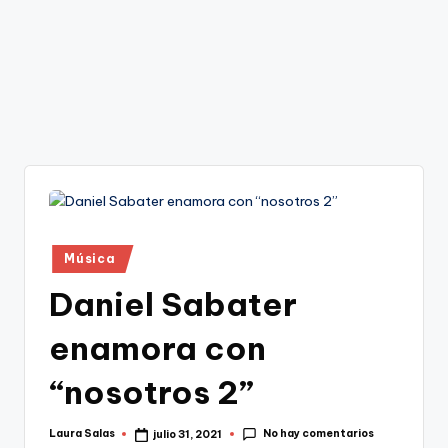
Publicado
Música
en
Daniel Sabater
enamora con
“nosotros 2”
No hay comentarios
Laura Salas
julio 31, 2021
Publicado