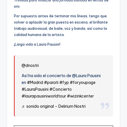
oro.
Por supuesto antes de terminar mis líneas, tengo que
volver a aplaudir la gran puesta en escena, el brillante
trabajo audiovisual, de baile, voz y banda, así como la
calidad humana de la artista.
¡Larga vida a Laura Pausini!
@dnostri
Así ha sido el concierto de @Laura Pausini
en
#Madrid
#parati
#fyp
#foryoupage
#LauraPausini
#Concierto
#laurapausiniworldtour
#wizinkcenter
♬ sonido original – Delirium Nostri