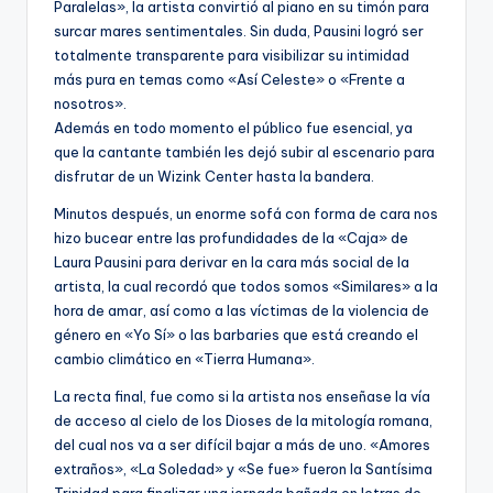
Paralelas», la artista convirtió al piano en su timón para
surcar mares sentimentales. Sin duda, Pausini logró ser
totalmente transparente para visibilizar su intimidad
más pura en temas como «Así Celeste» o «Frente a
nosotros».
Además en todo momento el público fue esencial, ya
que la cantante también les dejó subir al escenario para
disfrutar de un Wizink Center hasta la bandera.
Minutos después, un enorme sofá con forma de cara nos
hizo bucear entre las profundidades de la «Caja» de
Laura Pausini para derivar en la cara más social de la
artista, la cual recordó que todos somos «Similares» a la
hora de amar, así como a las víctimas de la violencia de
género en «Yo Sí» o las barbaries que está creando el
cambio climático en «Tierra Humana».
La recta final, fue como si la artista nos enseñase la vía
de acceso al cielo de los Dioses de la mitología romana,
del cual nos va a ser difícil bajar a más de uno. «Amores
extraños», «La Soledad» y «Se fue» fueron la Santísima
Trinidad para finalizar una jornada bañada en letras de