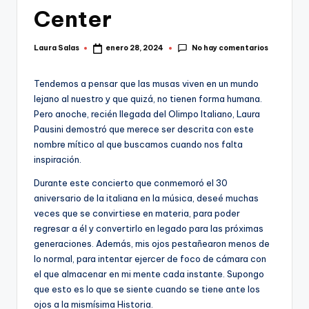
Center
No hay comentarios
Laura Salas
enero 28, 2024
Publicado
por
Tendemos a pensar que las musas viven en un mundo
lejano al nuestro y que quizá, no tienen forma humana.
Pero anoche, recién llegada del Olimpo Italiano, Laura
Pausini demostró que merece ser descrita con este
nombre mítico al que buscamos cuando nos falta
inspiración.
Durante este concierto que conmemoró el 30
aniversario de la italiana en la música, deseé muchas
veces que se convirtiese en materia, para poder
regresar a él y convertirlo en legado para las próximas
generaciones. Además, mis ojos pestañearon menos de
lo normal, para intentar ejercer de foco de cámara con
el que almacenar en mi mente cada instante. Supongo
que esto es lo que se siente cuando se tiene ante los
ojos a la mismísima Historia.