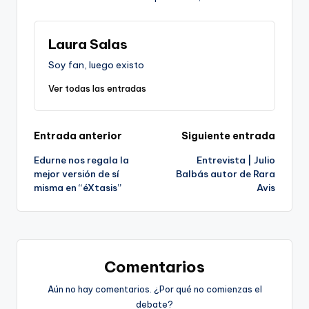
Laura Salas
Soy fan, luego existo
Ver todas las entradas
Navegación
Entrada anterior
Siguiente entrada
Edurne nos regala la
Entrevista | Julio
de
mejor versión de sí
Balbás autor de Rara
misma en “éXtasis”
Avis
entradas
Comentarios
Aún no hay comentarios. ¿Por qué no comienzas el
debate?