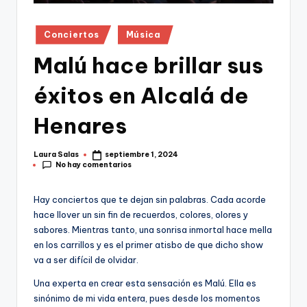
Publicado
Conciertos
Música
en
Malú hace brillar sus
éxitos en Alcalá de
Henares
Laura Salas
septiembre 1, 2024
Publicado
No hay comentarios
por
Hay conciertos que te dejan sin palabras. Cada acorde
hace llover un sin fin de recuerdos, colores, olores y
sabores. Mientras tanto, una sonrisa inmortal hace mella
en los carrillos y es el primer atisbo de que dicho show
va a ser difícil de olvidar.
Una experta en crear esta sensación es Malú. Ella es
sinónimo de mi vida entera, pues desde los momentos