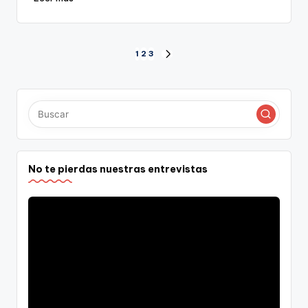
Paginación
1
2
3
SIGUIENTE
PÁGINA
de
entradas
No te pierdas nuestras entrevistas