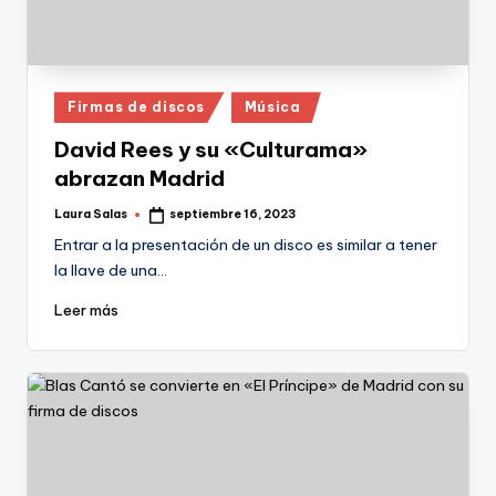
Publicado
Firmas de discos
Música
en
David Rees y su «Culturama»
abrazan Madrid
Laura Salas
septiembre 16, 2023
Publicado
por
Entrar a la presentación de un disco es similar a tener
la llave de una…
Leer más