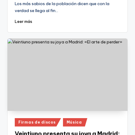
por
Los más sabios de la población dicen que con la
verdad se llega al fin…
Leer más
Publicado
Firmas de discos
Música
en
Veintiuno presenta su joya a Madrid: