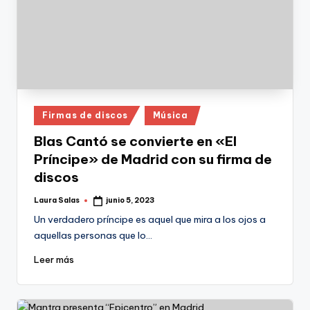
Publicado
Firmas de discos
Música
en
Blas Cantó se convierte en «El
Príncipe» de Madrid con su firma de
discos
Laura Salas
junio 5, 2023
Publicado
por
Un verdadero príncipe es aquel que mira a los ojos a
aquellas personas que lo…
Leer más