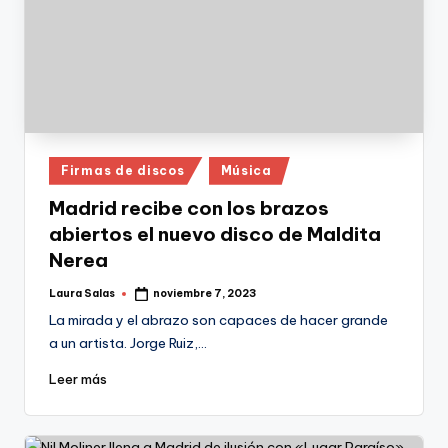
Publicado
Firmas de discos
Música
en
Madrid recibe con los brazos
abiertos el nuevo disco de Maldita
Nerea
Laura Salas
noviembre 7, 2023
Publicado
por
La mirada y el abrazo son capaces de hacer grande
a un artista. Jorge Ruiz,…
Leer más