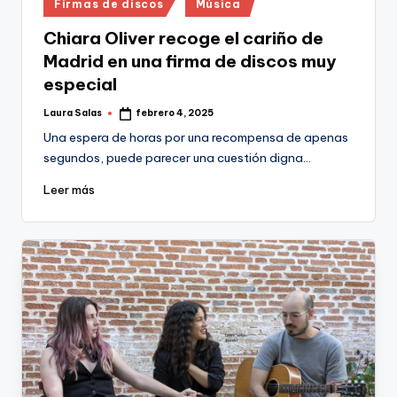
Publicado
Firmas de discos
Música
en
Chiara Oliver recoge el cariño de
Madrid en una firma de discos muy
especial
Laura Salas
febrero 4, 2025
Publicado
por
Una espera de horas por una recompensa de apenas
segundos, puede parecer una cuestión digna…
Leer más