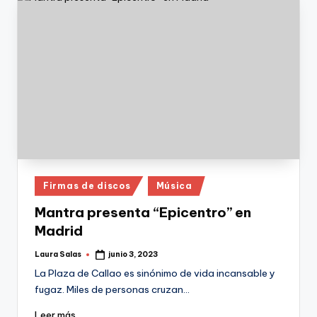
Publicado
Firmas de discos
Música
en
Mantra presenta “Epicentro” en
Madrid
Laura Salas
junio 3, 2023
Publicado
por
La Plaza de Callao es sinónimo de vida incansable y
fugaz. Miles de personas cruzan…
Leer más