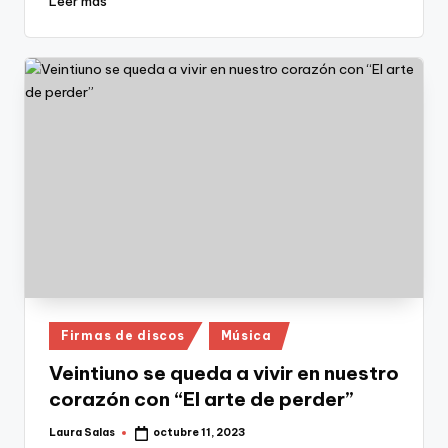
Leer más
Publicado
Firmas de discos
Música
en
Veintiuno se queda a vivir en nuestro
corazón con “El arte de perder”
Laura Salas
octubre 11, 2023
Publicado