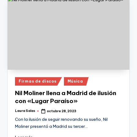
Publicado
Firmas de discos
Música
en
Nil Moliner llena a Madrid de ilusión
con «Lugar Paraíso»
Laura Salas
octubre 28, 2023
Publicado
por
Con la ilusión de seguir renovando su sueño, Nil
Moliner presentó a Madrid su tercer…