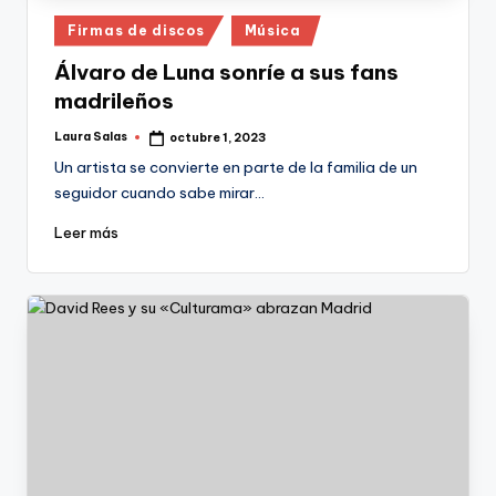
Publicado
Firmas de discos
Música
en
Álvaro de Luna sonríe a sus fans
madrileños
Laura Salas
octubre 1, 2023
Publicado
por
Un artista se convierte en parte de la familia de un
seguidor cuando sabe mirar…
Leer más