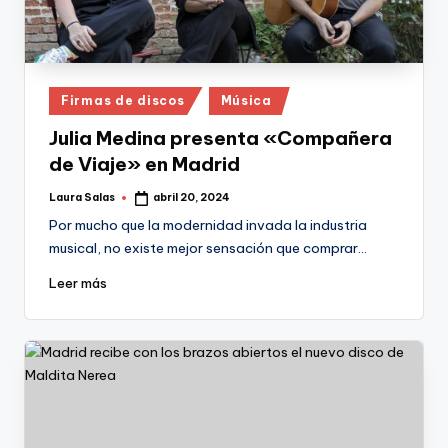
Publicado
Firmas de discos
Música
en
Julia Medina presenta «Compañera
de Viaje» en Madrid
Laura Salas
abril 20, 2024
Publicado
por
Por mucho que la modernidad invada la industria
musical, no existe mejor sensación que comprar…
Leer más