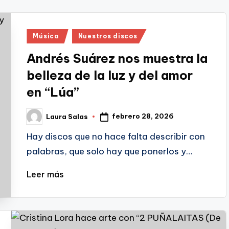
Publicado
Música
Nuestros discos
en
Andrés Suárez nos muestra la
belleza de la luz y del amor
en “Lúa”
febrero 28, 2026
Laura Salas
Publicado
por
Hay discos que no hace falta describir con
palabras, que solo hay que ponerlos y…
Leer más