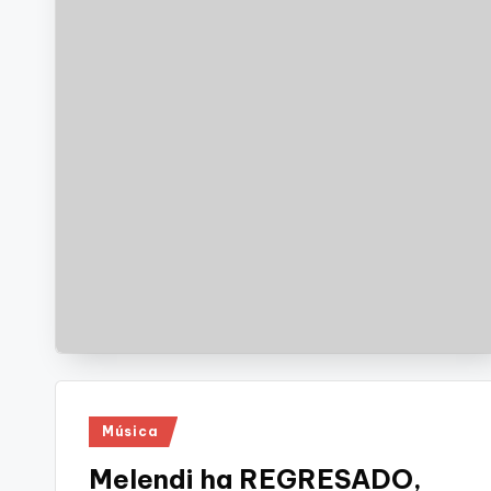
Publicado
Música
en
Melendi ha REGRESADO,