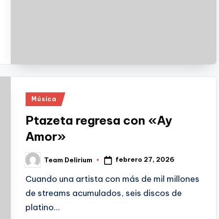
Publicado
Música
en
Ptazeta regresa con «Ay
Amor»
febrero 27, 2026
Team Delirium
Publicado
por
Cuando una artista con más de mil millones
de streams acumulados, seis discos de
platino…