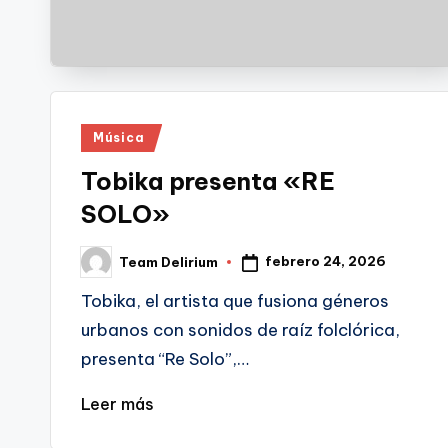
Publicado
Música
en
Tobika presenta «RE
SOLO»
febrero 24, 2026
Team Delirium
Publicado
por
Tobika, el artista que fusiona géneros
urbanos con sonidos de raíz folclórica,
presenta “Re Solo”,…
Leer más