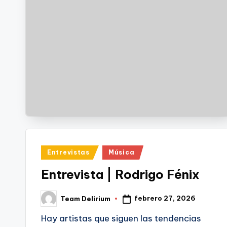
Publicado
Entrevistas
Música
en
Entrevista | Rodrigo Fénix
febrero 27, 2026
Team Delirium
Publicado
por
Hay artistas que siguen las tendencias