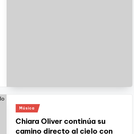
Publicado
Música
en
Chiara Oliver continúa su
camino directo al cielo con