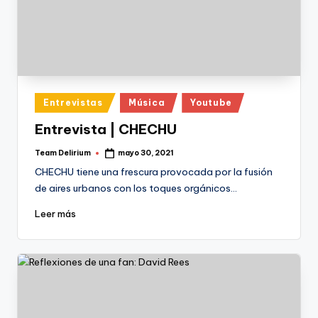
Publicado
Entrevistas
Música
Youtube
en
Entrevista | CHECHU
Team Delirium
mayo 30, 2021
Publicado
por
CHECHU tiene una frescura provocada por la fusión
de aires urbanos con los toques orgánicos…
Leer más