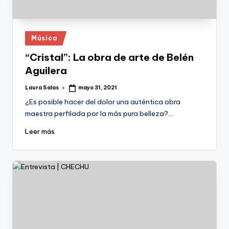
Publicado
Música
en
“Cristal”: La obra de arte de Belén
Aguilera
Laura Salas
mayo 31, 2021
Publicado
por
¿Es posible hacer del dolor una auténtica obra
maestra perfilada por la más pura belleza?…
Leer más