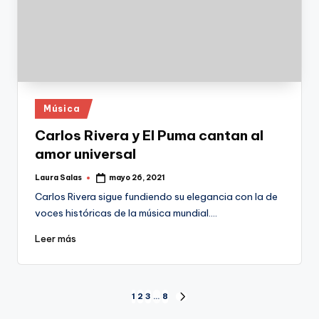
Publicado
Música
en
Carlos Rivera y El Puma cantan al
amor universal
Laura Salas
mayo 26, 2021
Publicado
por
Carlos Rivera sigue fundiendo su elegancia con la de
voces históricas de la música mundial.…
Leer más
Paginación
1
2
3
…
8
SIGUIENTE
PÁGINA