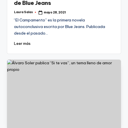
de Blue Jeans
Laura Salas
mayo 28, 2021
Publicado
por
“El Campamento” es la primera novela
autoconclusiva escrita por Blue Jeans. Publicada
desde el pasado…
Leer más