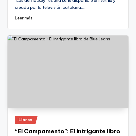
“Las del hockey” es una serie disponible en Netflix y
creada por la televisión catalana.…
Leer más
Publicado
Libros
en
“El Campamento”: El intrigante libro