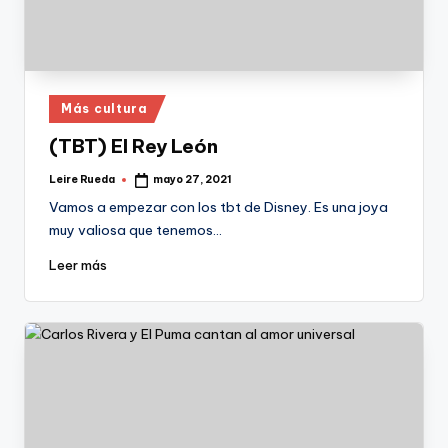
Publicado
Más cultura
en
(TBT) El Rey León
Leire Rueda
mayo 27, 2021
Publicado
por
Vamos a empezar con los tbt de Disney. Es una joya
muy valiosa que tenemos…
Leer más