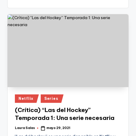
Publicado
Netflix
Series
en
(Crítica) “Las del Hockey”
Temporada 1: Una serie necesaria
Laura Salas
mayo 29, 2021
Publicado
por