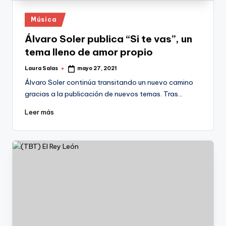
Publicado
Música
en
Álvaro Soler publica “Si te vas”, un
tema lleno de amor propio
Laura Salas
mayo 27, 2021
Publicado
por
Álvaro Soler continúa transitando un nuevo camino
gracias a la publicación de nuevos temas. Tras…
Leer más