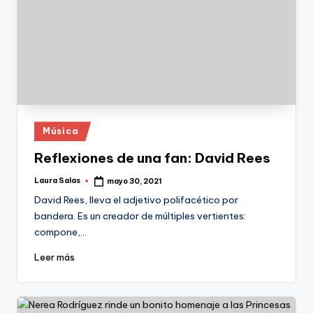
Publicado
Música
en
Reflexiones de una fan: David Rees
Laura Salas
mayo 30, 2021
Publicado
por
David Rees, lleva el adjetivo polifacético por
bandera. Es un creador de múltiples vertientes:
compone,…
Leer más