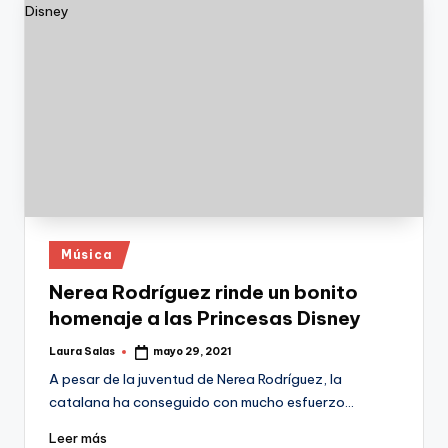
Publicado
Música
en
Nerea Rodríguez rinde un bonito
homenaje a las Princesas Disney
Laura Salas
mayo 29, 2021
Publicado
por
A pesar de la juventud de Nerea Rodríguez, la
catalana ha conseguido con mucho esfuerzo…
Leer más