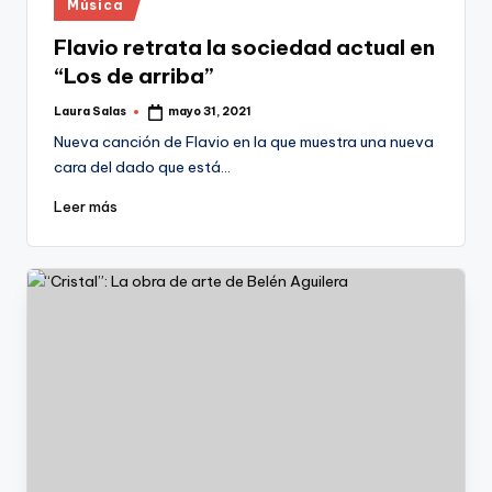
Publicado
Música
en
Flavio retrata la sociedad actual en
“Los de arriba”
Laura Salas
mayo 31, 2021
Publicado
por
Nueva canción de Flavio en la que muestra una nueva
cara del dado que está…
Leer más