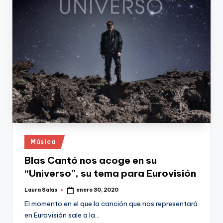
Publicado
Música
en
Blas Cantó nos acoge en su
“Universo”, su tema para Eurovisión
Laura Salas
enero 30, 2020
Publicado
por
El momento en el que la canción que nos representará
en Eurovisión sale a la…