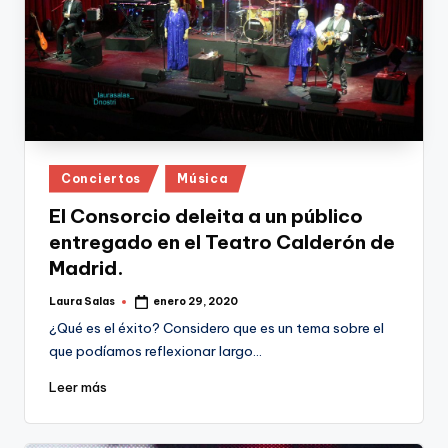
Publicado
Conciertos
Música
en
El Consorcio deleita a un público
entregado en el Teatro Calderón de
Madrid.
Laura Salas
enero 29, 2020
Publicado
por
¿Qué es el éxito? Considero que es un tema sobre el
que podíamos reflexionar largo…
Leer más