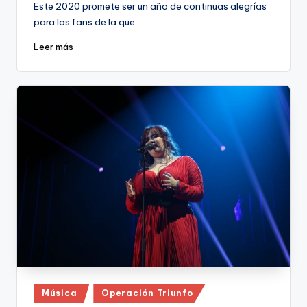
Este 2020 promete ser un año de continuas alegrías
para los fans de la que…
Leer más
Publicado
Música
Operación Triunfo
en