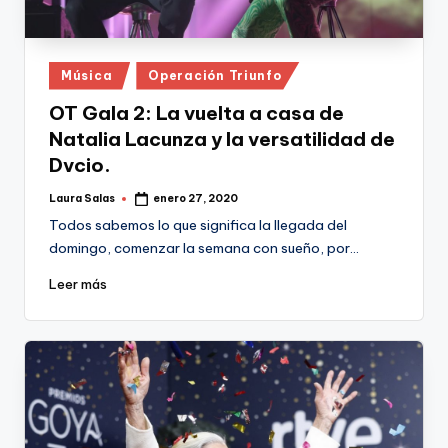
Publicado
Música
Operación Triunfo
en
OT Gala 2: La vuelta a casa de
Natalia Lacunza y la versatilidad de
Dvcio.
Laura Salas
enero 27, 2020
Publicado
por
Todos sabemos lo que significa la llegada del
domingo, comenzar la semana con sueño, por…
Leer más