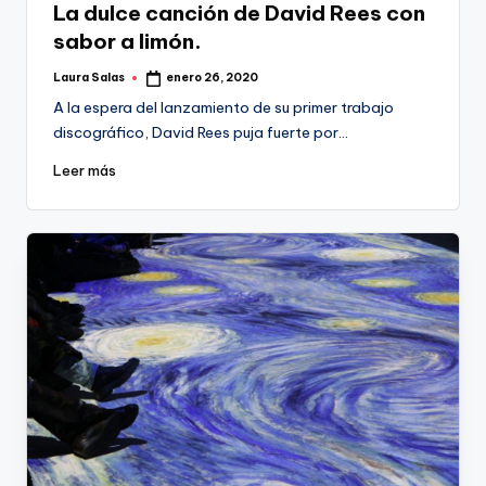
La dulce canción de David Rees con
sabor a limón.
Laura Salas
enero 26, 2020
Publicado
por
A la espera del lanzamiento de su primer trabajo
discográfico, David Rees puja fuerte por…
Leer más