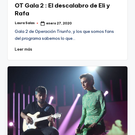
OT Gala 2 : El descalabro de Eli y
Rafa
Laura Salas
enero 27, 2020
Publicado
por
Gala 2 de Operación Triunfo, y los que somos fans
del programa sabemos lo que…
Leer más