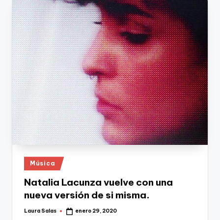
Publicado
Música
en
Natalia Lacunza vuelve con una
nueva versión de si misma.
Laura Salas
enero 29, 2020
Publicado
por