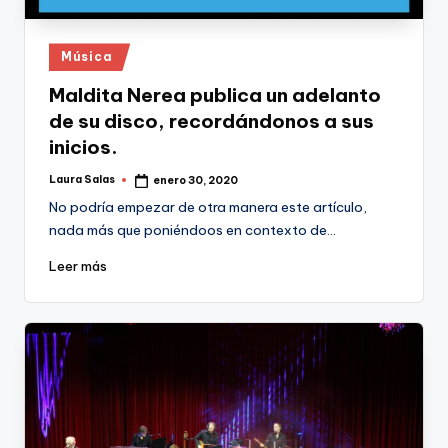
Publicado
Música
en
Maldita Nerea publica un adelanto
de su disco, recordándonos a sus
inicios.
Laura Salas
enero 30, 2020
Publicado
por
No podría empezar de otra manera este artículo,
nada más que poniéndoos en contexto de…
Leer más