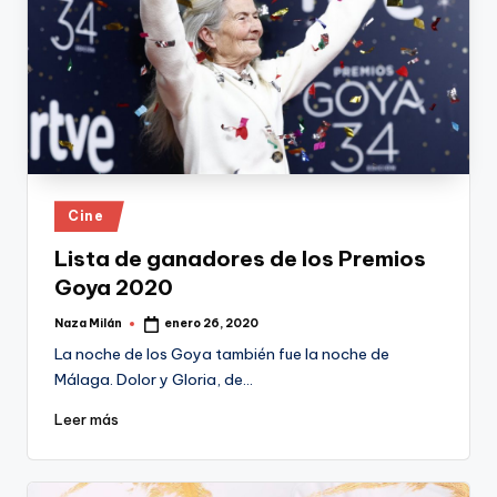
Publicado
Cine
en
Lista de ganadores de los Premios
Goya 2020
Naza Milán
enero 26, 2020
Publicado
por
La noche de los Goya también fue la noche de
Málaga. Dolor y Gloria, de…
Leer más