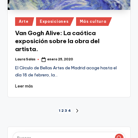
Publicado
Arte
Exposiciones
Más cultura
en
Van Gogh Alive: La caótica
exposición sobre la obra del
artista.
Laura Salas
enero 25, 2020
Publicado
por
El Círculo de Bellas Artes de Madrid acoge hasta el
día 18 de febrero, la…
Leer más
Paginación
1
2
3
4
SIGUIENTE
PÁGINA
de
entradas