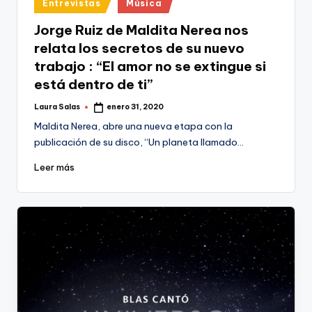
Publicado
Entrevistas
Música
en
Jorge Ruiz de Maldita Nerea nos
relata los secretos de su nuevo
trabajo : “El amor no se extingue si
está dentro de ti”
Laura Salas
enero 31, 2020
Publicado
por
Maldita Nerea, abre una nueva etapa con la
publicación de su disco, “Un planeta llamado…
Leer más