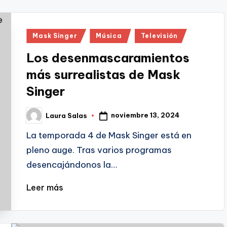
Publicado
Mask Singer
Música
Televisión
en
Los desenmascaramientos
más surrealistas de Mask
Singer
noviembre 13, 2024
Laura Salas
Publicado
por
La temporada 4 de Mask Singer está en
pleno auge. Tras varios programas
desencajándonos la…
Leer más