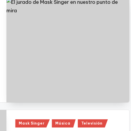
Publicado
Mask Singer
Música
Televisión
en