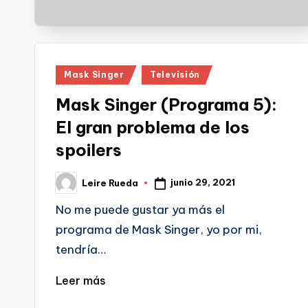
Publicado
Mask Singer
Televisión
en
Mask Singer (Programa 5):
El gran problema de los
spoilers
junio 29, 2021
Leire Rueda
Publicado
por
No me puede gustar ya más el
programa de Mask Singer, yo por mi,
tendría…
Leer más