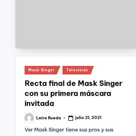
Publicado
Mask Singer
Televisión
en
Recta final de Mask Singer
con su primera máscara
invitada
julio 21, 2021
Leire Rueda
Publicado
por
Ver Mask Singer tiene sus pros y sus