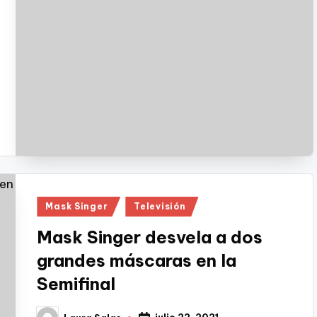
Publicado
Mask Singer
Televisión
en
Mask Singer desvela a dos
grandes máscaras en la
Semifinal