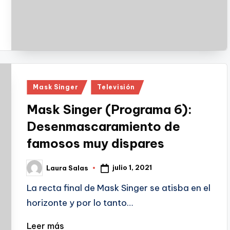
Publicado
Mask Singer
Televisión
en
Mask Singer (Programa 6):
Desenmascaramiento de
famosos muy dispares
julio 1, 2021
Laura Salas
Publicado
por
La recta final de Mask Singer se atisba en el
horizonte y por lo tanto…
Leer más