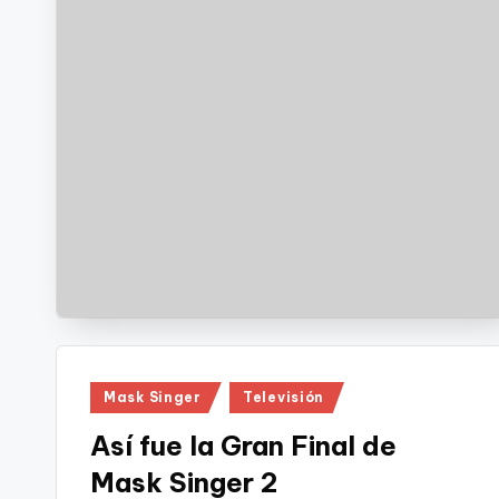
Publicado
Mask Singer
Televisión
en
Así fue la Gran Final de
Mask Singer 2