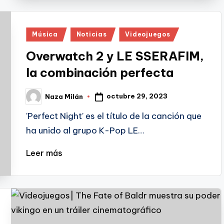
Publicado
Música
Noticias
Videojuegos
en
Overwatch 2 y LE SSERAFIM,
la combinación perfecta
octubre 29, 2023
Naza Milán
Publicado
por
'Perfect Night' es el título de la canción que
ha unido al grupo K-Pop LE…
Leer más