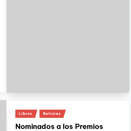
Publicado
Libros
Noticias
en
Nominados a los Premios