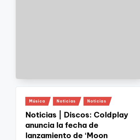
Publicado
Música
Noticias
Noticias
en
Noticias | Discos: Coldplay
anuncia la fecha de
lanzamiento de ‘Moon