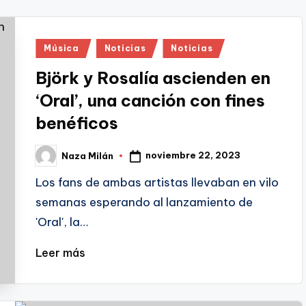
Publicado
Música
Noticias
Noticias
en
Björk y Rosalía ascienden en
‘Oral’, una canción con fines
benéficos
noviembre 22, 2023
Naza Milán
Publicado
por
Los fans de ambas artistas llevaban en vilo
semanas esperando al lanzamiento de
'Oral', la…
Leer más