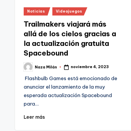
Publicado
Noticias
Videojuegos
en
Trailmakers viajará más
allá de los cielos gracias a
la actualización gratuita
Spacebound
noviembre 4, 2023
Naza Milán
Publicado
por
Flashbulb Games está emocionado de
anunciar el lanzamiento de la muy
esperada actualización Spacebound
para…
Leer más