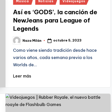
Publicado
Música
Noticias
Videojuegos
en
Así es ‘GODS’, la canción de
NewJeans para League of
Legends
octubre 5, 2023
Naza Milán
Publicado
por
Como viene siendo tradición desde hace
varios años, cada semana previa a los
Worlds de…
Leer más