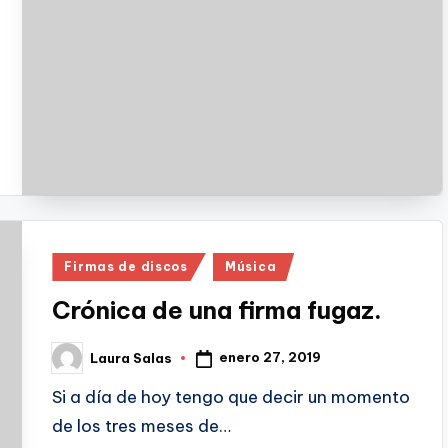
Publicado
Firmas de discos
Música
en
Crónica de una firma fugaz.
enero 27, 2019
Laura Salas
Publicado
por
Si a día de hoy tengo que decir un momento
de los tres meses de…