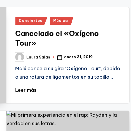
Publicado
Conciertos
Música
en
Cancelado el «Oxígeno
Tour»
enero 31, 2019
Laura Salas
Publicado
por
Malú cancela su gira "Oxígeno Tour", debido
a una rotura de ligamentos en su tobillo…
Leer más