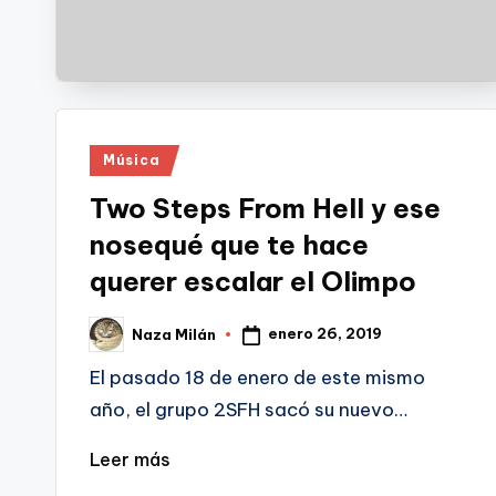
Publicado
Música
en
Two Steps From Hell y ese
nosequé que te hace
querer escalar el Olimpo
enero 26, 2019
Naza Milán
Publicado
por
El pasado 18 de enero de este mismo
año, el grupo 2SFH sacó su nuevo…
Leer más