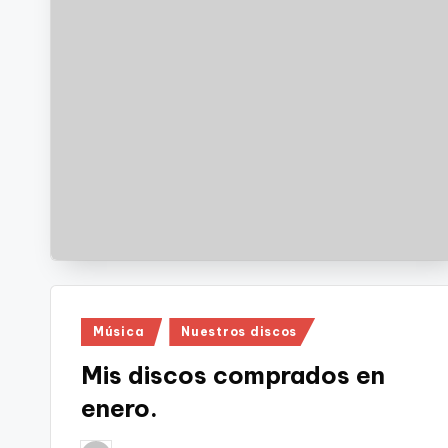
Publicado
Música
Nuestros discos
en
Mis discos comprados en
enero.