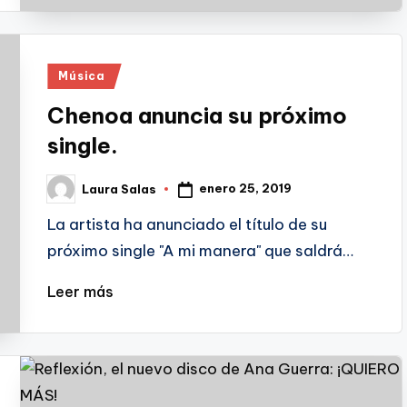
Publicado
Música
en
Chenoa anuncia su próximo
single.
enero 25, 2019
Laura Salas
Publicado
por
La artista ha anunciado el título de su
próximo single "A mi manera" que saldrá…
Leer más