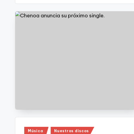
Publicado
Música
Nuestros discos