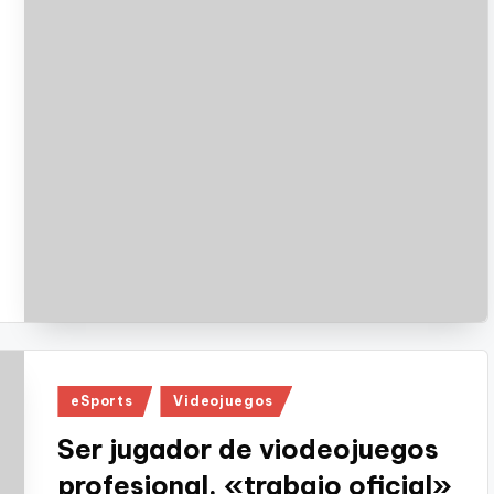
Publicado
eSports
Videojuegos
en
Ser jugador de viodeojuegos
profesional, «trabajo oficial»