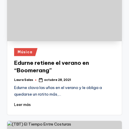
Publicado
Música
en
Edurne retiene el verano en
“Boomerang”
Laura Salas
octubre 28, 2021
Publicado
por
Edurne clava las uñas en el verano y le obliga a
quedarse un ratito más,…
Leer más