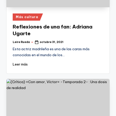
Publicado
Más cultura
en
Reflexiones de una fan: Adriana
Ugarte
Leire Rueda
octubre 31, 2021
Publicado
por
Esta actriz madrileña es una de las caras más
conocidas en el mundo de los…
Leer más