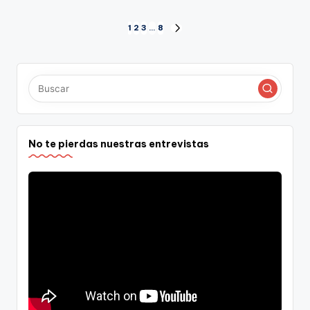
Paginación
1
2
3
…
8
SIGUIENTE
PÁGINA
de
entradas
No te pierdas nuestras entrevistas