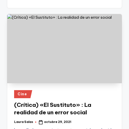
Publicado
Cine
en
(Crítica) «El Sustituto» : La
realidad de un error social
Laura Salas
octubre 29, 2021
Publicado
por