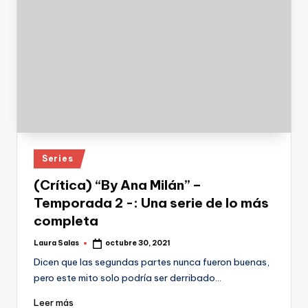
Publicado
Series
en
(Crítica) “By Ana Milán” –
Temporada 2 -: Una serie de lo más
completa
Laura Salas
octubre 30, 2021
Publicado
por
Dicen que las segundas partes nunca fueron buenas,
pero este mito solo podría ser derribado…
Leer más