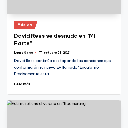
Publicado
Música
en
David Rees se desnuda en “Mi
Parte”
Laura Salas
octubre 28, 2021
Publicado
por
David Rees continúa destapando las canciones que
conformarán su nuevo EP llamado “Escalofrío”.
Precisamente esta…
Leer más