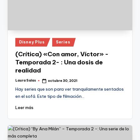
Publicado
Disney Plus
Series
en
(Crítica) «Con amor, Víctor» -
Temporada 2- : Una dosis de
realidad
Laura Salas
octubre 30, 2021
Publicado
por
Hay series que son para ver tranquilamente sentados
en el sofá. Este tipo de filmación…
Leer más