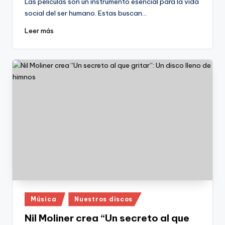
Las películas son un instrumento esencial para la vida
social del ser humano. Estas buscan…
Leer más
Publicado
Música
Nuestros discos
en
Nil Moliner crea “Un secreto al que