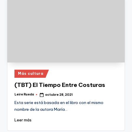
Publicado
Más cultura
en
(TBT) El Tiempo Entre Costuras
Leire Rueda
octubre 28, 2021
Publicado
por
Esta serie está basada en el libro con el mismo
nombre de la autora María…
Leer más