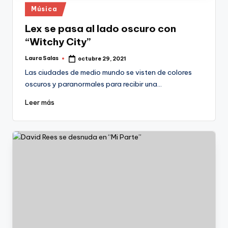
Publicado
Música
en
Lex se pasa al lado oscuro con
“Witchy City”
Laura Salas
octubre 29, 2021
Publicado
por
Las ciudades de medio mundo se visten de colores
oscuros y paranormales para recibir una…
Leer más