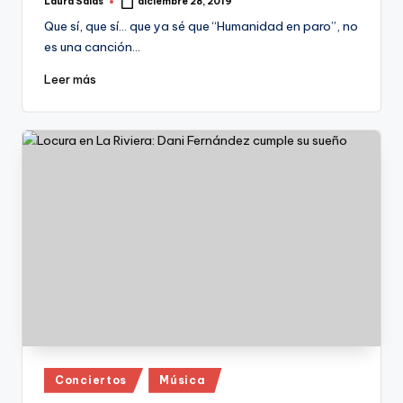
Laura Salas
diciembre 28, 2019
Publicado
por
Que sí, que sí… que ya sé que “Humanidad en paro”, no
es una canción…
Leer más
Publicado
Conciertos
Música
en