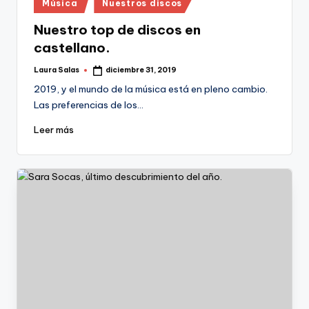
Publicado
Música
Nuestros discos
en
Nuestro top de discos en
castellano.
Laura Salas
diciembre 31, 2019
Publicado
por
2019, y el mundo de la música está en pleno cambio.
Las preferencias de los…
Leer más