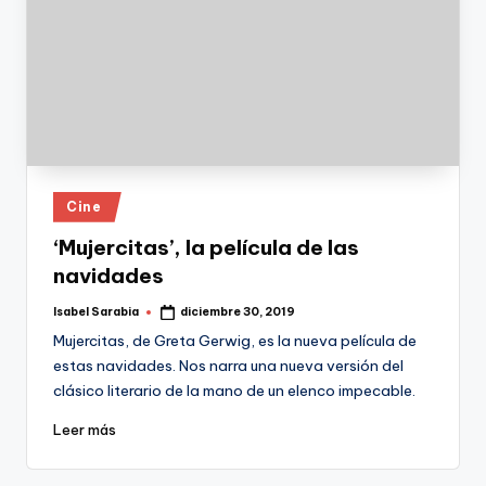
Publicado
Cine
en
‘Mujercitas’, la película de las
navidades
Isabel Sarabia
diciembre 30, 2019
Publicado
por
Mujercitas, de Greta Gerwig, es la nueva película de
estas navidades. Nos narra una nueva versión del
clásico literario de la mano de un elenco impecable.
Leer más