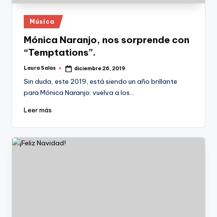
Publicado
Música
en
Mónica Naranjo, nos sorprende con
“Temptations”.
Laura Salas
diciembre 26, 2019
Publicado
por
Sin duda, este 2019, está siendo un año brillante
para Mónica Naranjo: vuelva a los…
Leer más