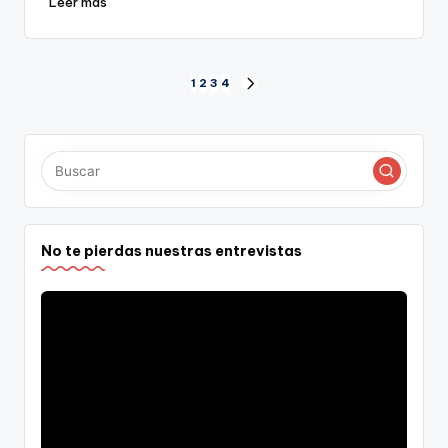
Leer más
Paginación
1
2
3
4
SIGUIENTE
PÁGINA
de
entradas
No te pierdas nuestras entrevistas