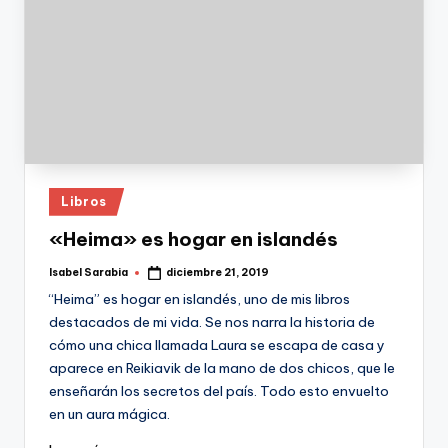
Publicado
Libros
en
«Heima» es hogar en islandés
Isabel Sarabia
diciembre 21, 2019
Publicado
por
“Heima” es hogar en islandés, uno de mis libros
destacados de mi vida. Se nos narra la historia de
cómo una chica llamada Laura se escapa de casa y
aparece en Reikiavik de la mano de dos chicos, que le
enseñarán los secretos del país. Todo esto envuelto
en un aura mágica.