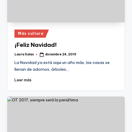
Publicado
Más cultura
en
¡Feliz Navidad!
Laura Salas
diciembre 24, 2019
Publicado
por
La Navidad ya está aqui un año más, las casas se
llenan de adornos, árboles,…
Leer más