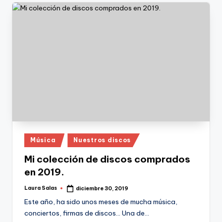
Publicado
Música
Nuestros discos
en
Mi colección de discos comprados
en 2019.
Laura Salas
diciembre 30, 2019
Publicado
por
Este año, ha sido unos meses de mucha música,
conciertos, firmas de discos... Una de…