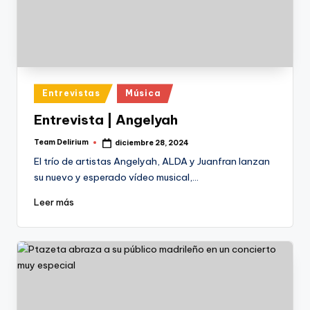
Publicado
Entrevistas
Música
en
Entrevista | Angelyah
Team Delirium
diciembre 28, 2024
Publicado
por
El trío de artistas Angelyah, ALDA y Juanfran lanzan
su nuevo y esperado vídeo musical,…
Leer más