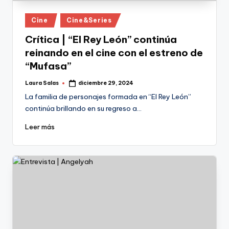
Publicado
Cine
Cine&Series
en
Crítica | “El Rey León” continúa
reinando en el cine con el estreno de
“Mufasa”
Laura Salas
diciembre 29, 2024
Publicado
por
La familia de personajes formada en “El Rey León”
continúa brillando en su regreso a…
Leer más