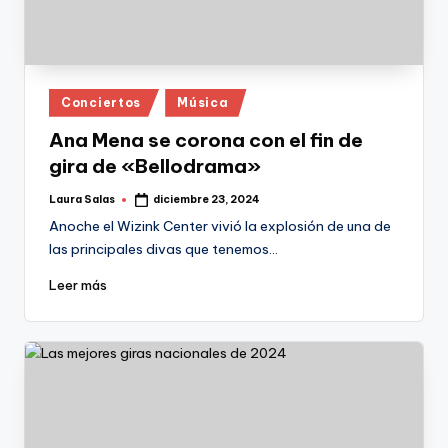
Publicado
Conciertos
Música
en
Ana Mena se corona con el fin de
gira de «Bellodrama»
Laura Salas
diciembre 23, 2024
Publicado
por
Anoche el Wizink Center vivió la explosión de una de
las principales divas que tenemos…
Leer más