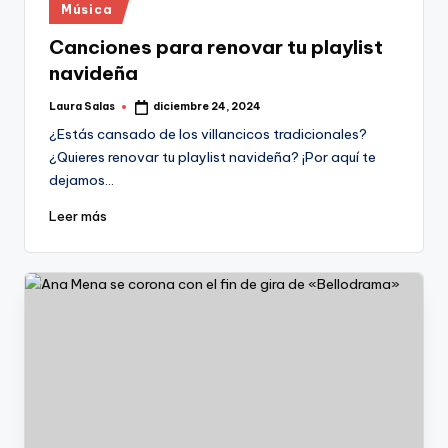
Publicado
Música
en
Canciones para renovar tu playlist
navideña
Laura Salas
diciembre 24, 2024
Publicado
por
¿Estás cansado de los villancicos tradicionales?
¿Quieres renovar tu playlist navideña? ¡Por aquí te
dejamos…
Leer más