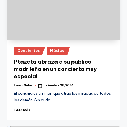
Publicado
Conciertos
Música
en
Ptazeta abraza a su público
madrileño en un concierto muy
especial
Laura Salas
diciembre 28, 2024
Publicado
por
El carisma es un imán que atrae las miradas de todos
los demás. Sin duda,…
Leer más