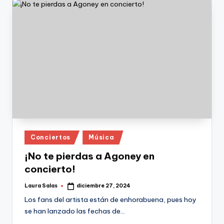
Publicado
Conciertos
Música
en
¡No te pierdas a Agoney en
concierto!
Laura Salas
diciembre 27, 2024
Publicado
por
Los fans del artista están de enhorabuena, pues hoy
se han lanzado las fechas de…