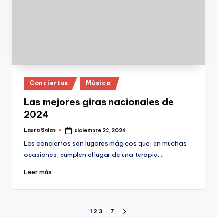
Publicado
Conciertos
Música
en
Las mejores giras nacionales de
2024
Laura Salas
diciembre 22, 2024
Publicado
por
Los conciertos son lugares mágicos que, en muchas
ocasiones, cumplen el lugar de una terapia.…
Leer más
Paginación
1
2
3
…
7
SIGUIENTE