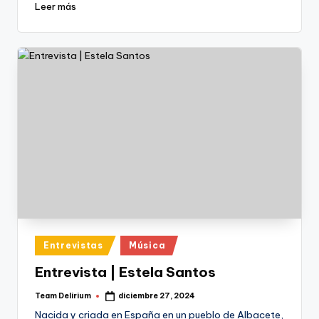
Leer más
Publicado
Entrevistas
Música
en
Entrevista | Estela Santos
Team Delirium
diciembre 27, 2024
Publicado
por
Nacida y criada en España en un pueblo de Albacete,