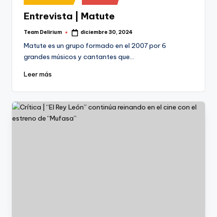
en
Entrevista | Matute
Team Delirium
diciembre 30, 2024
Publicado
por
Matute es un grupo formado en el 2007 por 6
grandes músicos y cantantes que…
Leer más