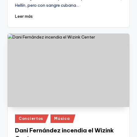
Hellín, pero con sangre cubana…
Leer más
Publicado
Conciertos
Música
en
Dani Fernández incendia el Wizink