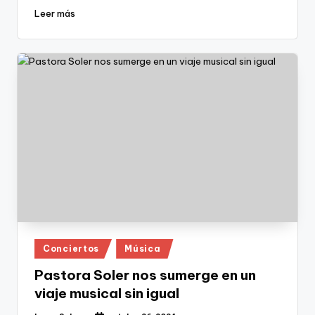
Leer más
Publicado
Conciertos
Música
en
Pastora Soler nos sumerge en un
viaje musical sin igual