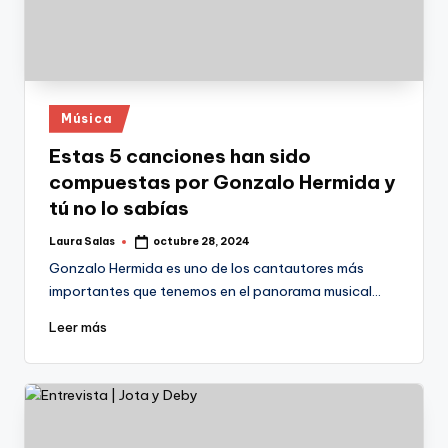
Publicado
Música
en
Estas 5 canciones han sido
compuestas por Gonzalo Hermida y
tú no lo sabías
Laura Salas
octubre 28, 2024
Publicado
por
Gonzalo Hermida es uno de los cantautores más
importantes que tenemos en el panorama musical…
Leer más