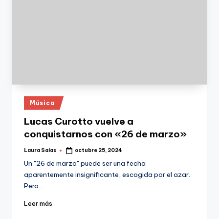
Publicado
Música
en
Lucas Curotto vuelve a
conquistarnos con «26 de marzo»
Laura Salas
octubre 25, 2024
Publicado
por
Un "26 de marzo" puede ser una fecha
aparentemente insignificante, escogida por el azar.
Pero…
Leer más