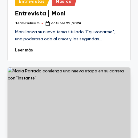
Publicado
Entrevistas
Música
en
Entrevista | Moni
Team Delirium
octubre 29, 2024
Publicado
por
Moni lanza su nuevo tema titulado "Equivocarme",
una poderosa oda al amor y las segundas…
Leer más