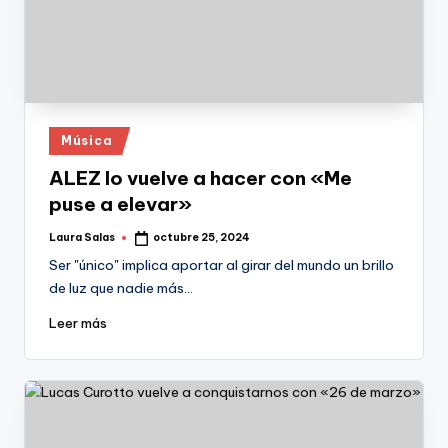
Publicado
Música
en
ALEZ lo vuelve a hacer con «Me
puse a elevar»
Laura Salas
octubre 25, 2024
Publicado
por
Ser "único" implica aportar al girar del mundo un brillo
de luz que nadie más…
Leer más