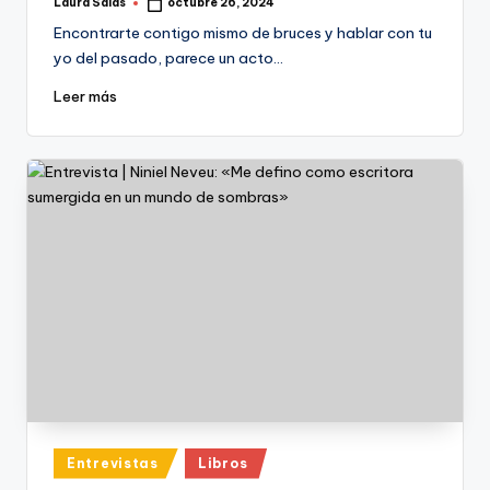
Laura Salas
octubre 26, 2024
Publicado
por
Encontrarte contigo mismo de bruces y hablar con tu
yo del pasado, parece un acto…
Leer más
Publicado
Entrevistas
Libros
en