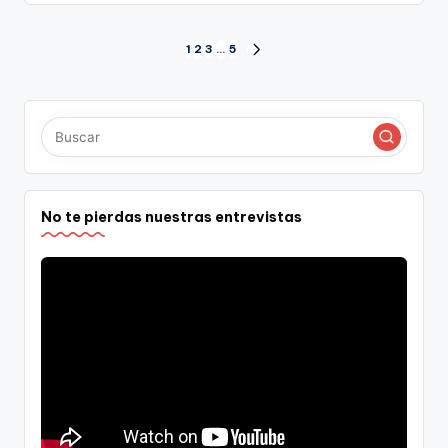
Paginación
1
2
3
…
5
SIGUIENTE
PÁGINA
de
entradas
No te pierdas nuestras entrevistas