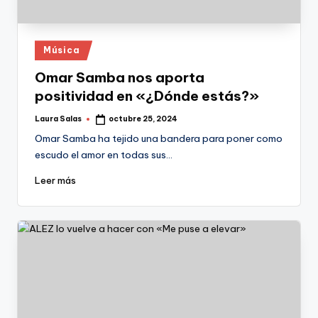
Publicado
Música
en
Omar Samba nos aporta
positividad en «¿Dónde estás?»
Laura Salas
octubre 25, 2024
Publicado
por
Omar Samba ha tejido una bandera para poner como
escudo el amor en todas sus…
Leer más