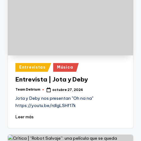
Publicado
Entrevistas
Música
en
Entrevista | Jota y Deby
Team Delirium
octubre 27, 2024
Publicado
por
Jota y Deby nos presentan "Oh na na"
https://youtu.be/rdIgLSHf17k
Leer más