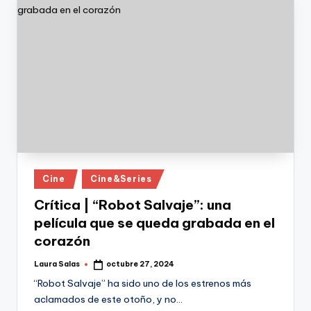
Publicado
Cine
Cine&Series
en
Crítica | “Robot Salvaje”: una
película que se queda grabada en el
corazón
Laura Salas
octubre 27, 2024
Publicado
por
“Robot Salvaje” ha sido uno de los estrenos más
aclamados de este otoño, y no…