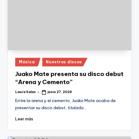
Publicado
Música
Nuestros discos
en
Juako Mate presenta su disco debut
“Arena y Cemento”
Laura Salas
junio 27, 2026
Publicado
por
Entre la arena y el cemento, Juako Mate acaba de
presentar su disco debut, titulado…
Leer más