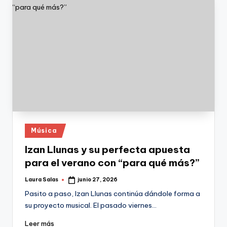
Publicado
Música
en
Izan Llunas y su perfecta apuesta
para el verano con “para qué más?”
Laura Salas
junio 27, 2026
Publicado
por
Pasito a paso, Izan Llunas continúa dándole forma a
su proyecto musical. El pasado viernes…
Leer más