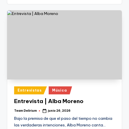
Publicado
Entrevistas
Música
en
Entrevista | Alba Moreno
Team Delirium
junio 26, 2026
Publicado
por
Bajo la premisa de que el paso del tiempo no cambia
las verdaderas intenciones, Alba Moreno canta…