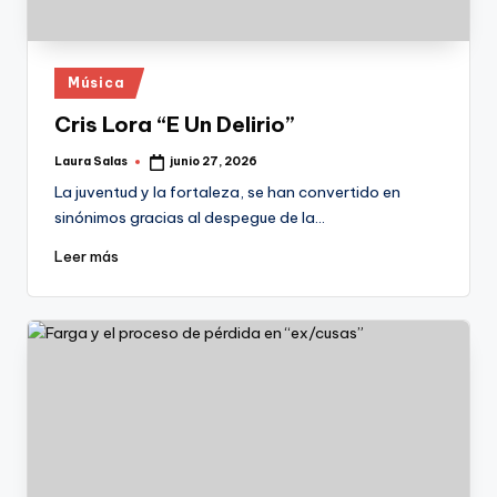
Publicado
Música
en
Cris Lora “E Un Delirio”
Laura Salas
junio 27, 2026
Publicado
por
La juventud y la fortaleza, se han convertido en
sinónimos gracias al despegue de la…
Leer más