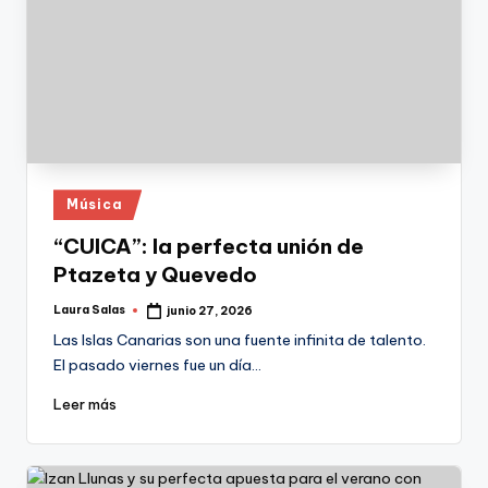
Publicado
Música
en
“CUICA”: la perfecta unión de
Ptazeta y Quevedo
Laura Salas
junio 27, 2026
Publicado
por
Las Islas Canarias son una fuente infinita de talento.
El pasado viernes fue un día…
Leer más