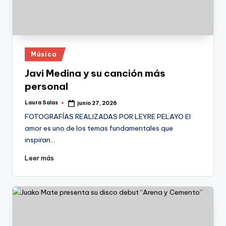
Publicado
Música
en
Javi Medina y su canción más
personal
Laura Salas
junio 27, 2026
Publicado
por
FOTOGRAFÍAS REALIZADAS POR LEYRE PELAYO El
amor es uno de los temas fundamentales que
inspiran…
Leer más