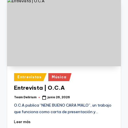
Publicado
Entrevistas
Música
en
Entrevista | O.C.A
Team Delirium
junio 26, 2026
Publicado
por
O.C.A publica “NENE BUENO CARA MALO”, un trabajo
que funciona como carta de presentación y…
Leer más