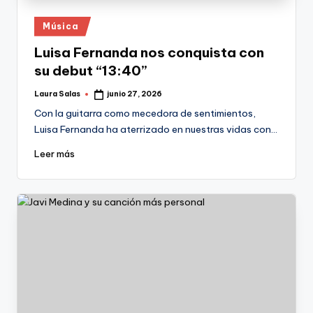
Publicado
Música
en
Luisa Fernanda nos conquista con
su debut “13:40”
Laura Salas
junio 27, 2026
Publicado
por
Con la guitarra como mecedora de sentimientos,
Luisa Fernanda ha aterrizado en nuestras vidas con…
Leer más