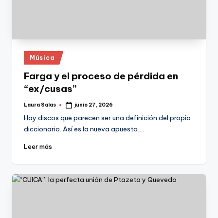
Publicado
Música
en
Farga y el proceso de pérdida en
“ex/cusas”
Laura Salas
junio 27, 2026
Publicado
por
Hay discos que parecen ser una definición del propio
diccionario. Así es la nueva apuesta,…
Leer más