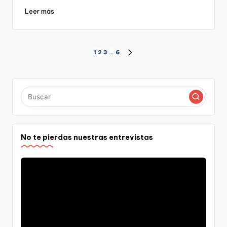
Leer más
Paginación
1
2
3
…
6
SIGUIENTE
PÁGINA
de
entradas
No te pierdas nuestras entrevistas