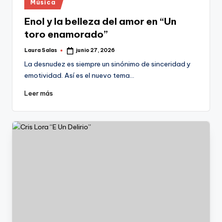
Publicado
Música
en
Enol y la belleza del amor en “Un
toro enamorado”
Laura Salas
junio 27, 2026
Publicado
por
La desnudez es siempre un sinónimo de sinceridad y
emotividad. Así es el nuevo tema…
Leer más