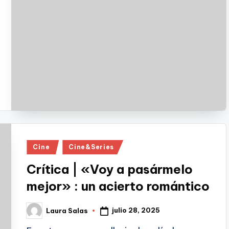
Publicado
Cine
Cine&Series
en
Crítica | «Voy a pasármelo
mejor» : un acierto romántico
julio 28, 2025
Laura Salas
Publicado
por