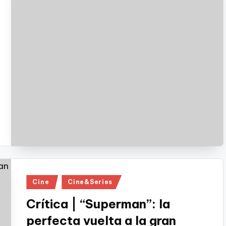
Publicado
Cine
Cine&Series
en
Crítica | “Superman”: la
perfecta vuelta a la gran