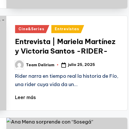
Publicado
Cine&Series
Entrevistas
en
Entrevista | Mariela Martínez
y Victoria Santos -RIDER-
julio 25, 2025
Team Delirium
Publicado
por
Rider narra en tiempo real la historia de Fío,
una rider cuya vida da un…
Leer más