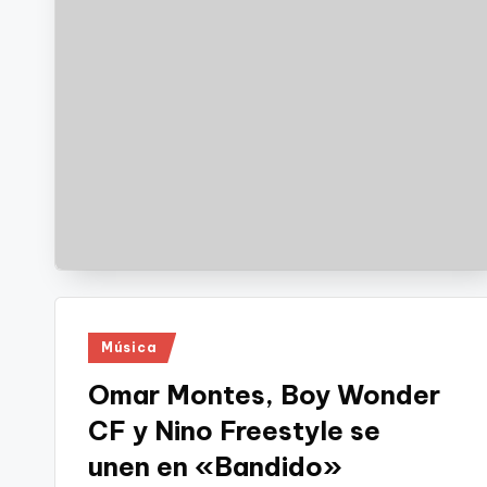
Publicado
Música
en
Omar Montes, Boy Wonder
CF y Nino Freestyle se
unen en «Bandido»