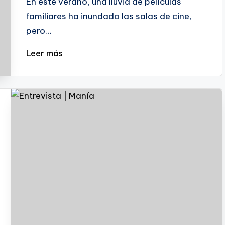
En este verano, una lluvia de películas
familiares ha inundado las salas de cine,
pero…
Leer más