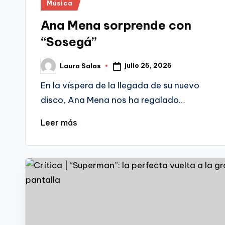
Publicado
Música
en
Ana Mena sorprende con
“Sosegá”
julio 25, 2025
Laura Salas
Publicado
por
En la víspera de la llegada de su nuevo
disco, Ana Mena nos ha regalado…
Leer más