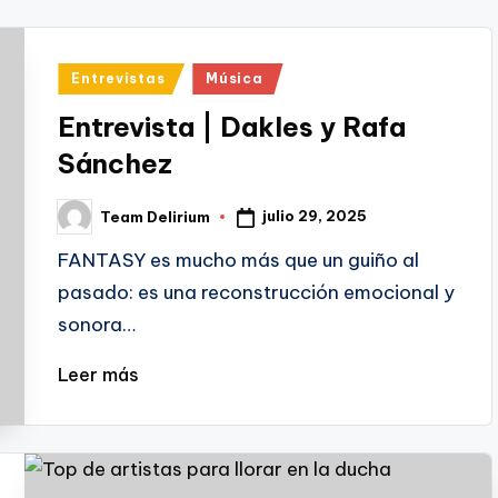
Publicado
Entrevistas
Música
en
Entrevista | Dakles y Rafa
Sánchez
julio 29, 2025
Team Delirium
Publicado
por
FANTASY es mucho más que un guiño al
pasado: es una reconstrucción emocional y
sonora…
Leer más