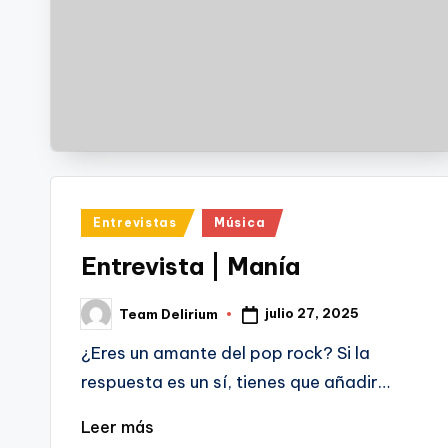
Publicado
Entrevistas
Música
en
Entrevista | Manía
julio 27, 2025
Team Delirium
Publicado
por
¿Eres un amante del pop rock? Si la
respuesta es un sí, tienes que añadir…
Leer más