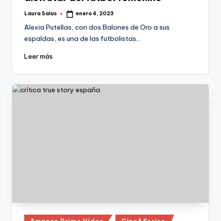
Laura Salas
enero 4, 2023
Publicado
por
Alexia Putellas, con dos Balones de Oro a sus
espaldas, es una de las futbolistas…
Leer más
Publicado