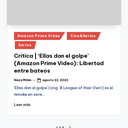
Publicado
Amazon Prime Video
Cine&Series
en
Series
Crítica | ‘Ellas dan el golpe’
(Amazon Prime Video): Libertad
entre bateos
Naza Milán
agosto 22, 2022
Publicado
por
'Ellas dan el golpe' (orig. 'A League of their Own') es el
remake en serie…
Leer más
1
2
3