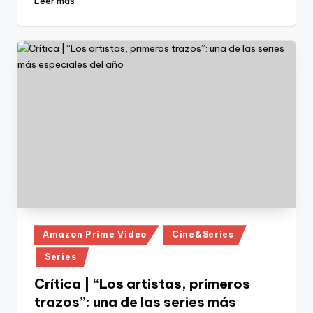
Leer más
Publicado
Amazon Prime Video
Cine&Series
en
Series
Crítica | “Los artistas, primeros
trazos”: una de las series más