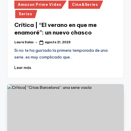
Publicado
Amazon Prime Video
Cine&Series
en
Series
Crítica | “El verano en que me
enamoré”: un nuevo chasco
Laura Salas
agosto 21, 2023
Publicado
por
Si no te ha gustado la primera temporada de una
serie, es muy complicado que…
Leer más