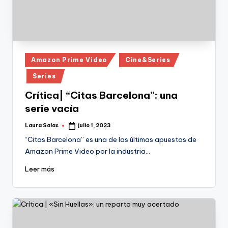
Publicado
Amazon Prime Video
Cine&Series
en
Series
Crítica| “Citas Barcelona”: una
serie vacía
Laura Salas
julio 1, 2023
Publicado
por
“Citas Barcelona” es una de las últimas apuestas de
Amazon Prime Video por la industria…
Leer más