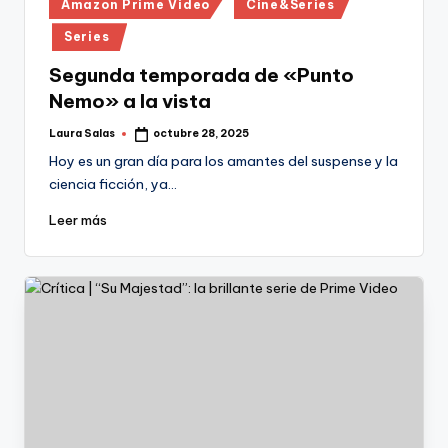
Publicado
Amazon Prime Video
Cine&Series
en
Series
Segunda temporada de «Punto
Nemo» a la vista
Laura Salas
octubre 28, 2025
Publicado
por
Hoy es un gran día para los amantes del suspense y la
ciencia ficción, ya…
Leer más