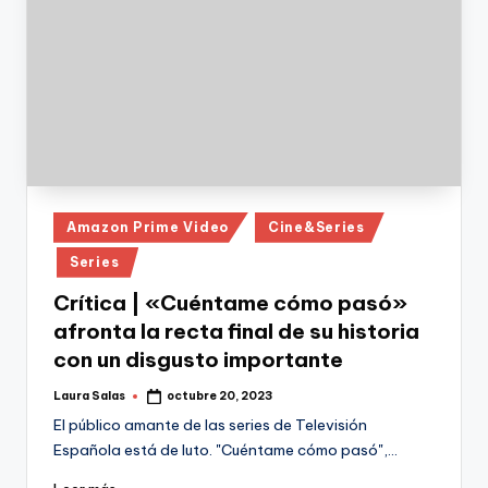
Publicado
Amazon Prime Video
Cine&Series
en
Series
Crítica | «Cuéntame cómo pasó»
afronta la recta final de su historia
con un disgusto importante
Laura Salas
octubre 20, 2023
Publicado
por
El público amante de las series de Televisión
Española está de luto. "Cuéntame cómo pasó",…