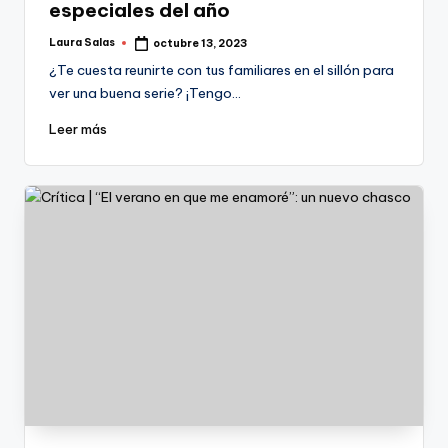
especiales del año
Laura Salas
octubre 13, 2023
Publicado
por
¿Te cuesta reunirte con tus familiares en el sillón para
ver una buena serie? ¡Tengo…
Leer más