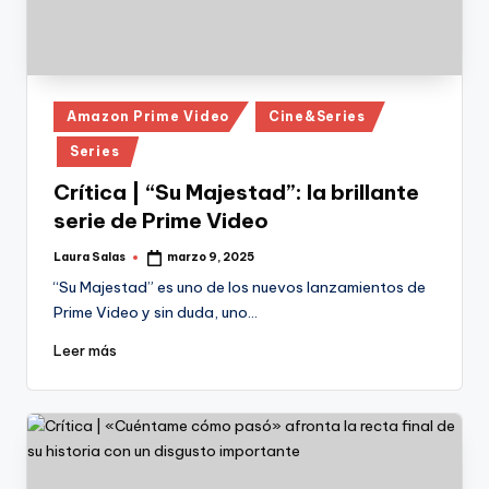
Publicado
Amazon Prime Video
Cine&Series
en
Series
Crítica | “Su Majestad”: la brillante
serie de Prime Video
Laura Salas
marzo 9, 2025
Publicado
por
“Su Majestad” es uno de los nuevos lanzamientos de
Prime Video y sin duda, uno…
Leer más