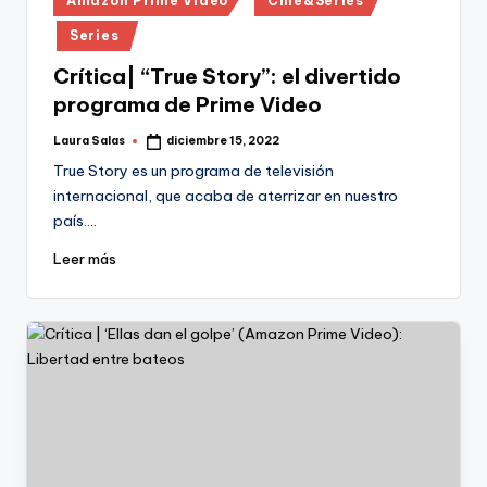
Amazon Prime Video
Cine&Series
en
Series
Crítica| “True Story”: el divertido
programa de Prime Video
Laura Salas
diciembre 15, 2022
Publicado
por
True Story es un programa de televisión
internacional, que acaba de aterrizar en nuestro
país.…
Leer más