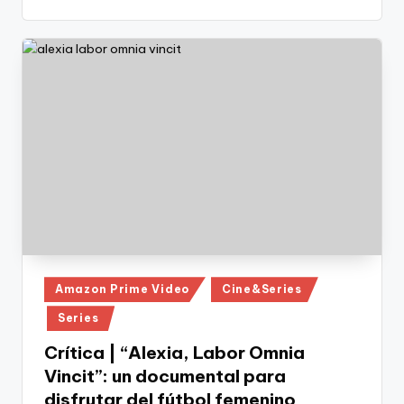
Publicado
Amazon Prime Video
Cine&Series
en
Series
Crítica | “Alexia, Labor Omnia
Vincit”: un documental para
disfrutar del fútbol femenino