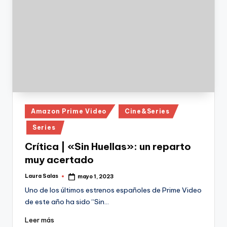
Publicado
Amazon Prime Video
Cine&Series
en
Series
Crítica | «Sin Huellas»: un reparto
muy acertado
Laura Salas
mayo 1, 2023
Publicado
por
Uno de los últimos estrenos españoles de Prime Video
de este año ha sido “Sin…
Leer más