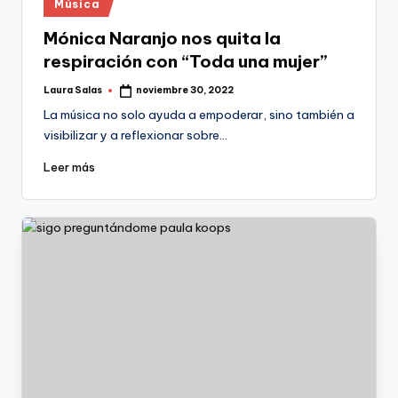
Publicado
Música
en
Mónica Naranjo nos quita la
respiración con “Toda una mujer”
Laura Salas
noviembre 30, 2022
Publicado
por
La música no solo ayuda a empoderar, sino también a
visibilizar y a reflexionar sobre…
Leer más