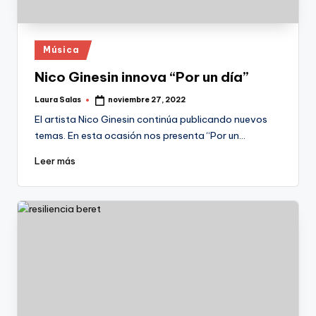
Publicado
Música
en
Nico Ginesin innova “Por un día”
Laura Salas
noviembre 27, 2022
Publicado
por
El artista Nico Ginesin continúa publicando nuevos
temas. En esta ocasión nos presenta “Por un…
Leer más