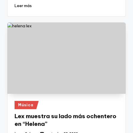
Leer más
Publicado
Música
en
Lex muestra su lado más ochentero
en “Helena”