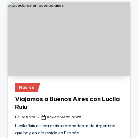
Publicado
Música
en
Viajamos a Buenos Aires con Lucila
Ruiu
Laura Salas
noviembre 29, 2022
Publicado
por
Lucila Ruiu es una artista procedente de Argentina
que hoy en día reside en España.…