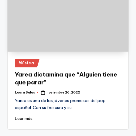
Publicado
Música
en
Yarea dictamina que “Alguien tiene
que parar”
Laura Salas
noviembre 26, 2022
Publicado
por
Yarea es una de las jóvenes promesas del pop
español. Con su frescura y su…
Leer más