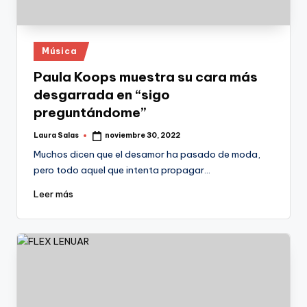
Publicado
Música
en
Paula Koops muestra su cara más
desgarrada en “sigo
preguntándome”
Laura Salas
noviembre 30, 2022
Publicado
por
Muchos dicen que el desamor ha pasado de moda,
pero todo aquel que intenta propagar…
Leer más