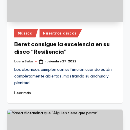
Publicado
Música
Nuestros discos
en
Beret consigue la excelencia en su
disco “Resiliencia”
Laura Salas
noviembre 27, 2022
Publicado
por
Los abanicos cumplen con su función cuando están
completamente abiertos, mostrando su anchura y
plenitud…
Leer más