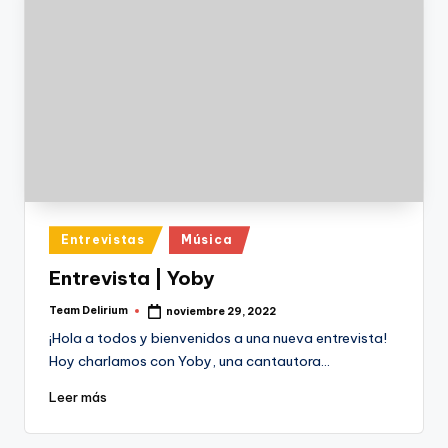
Publicado
Entrevistas
Música
en
Entrevista | Yoby
Team Delirium
noviembre 29, 2022
Publicado
por
¡Hola a todos y bienvenidos a una nueva entrevista!
Hoy charlamos con Yoby, una cantautora…
Leer más