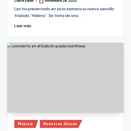
Laura Salas
noviembre 28, 2022
Publicado
por
Lex ha presentado en esta semana su nuevo sencillo
titulado “Helena”. Se trata de una…
Leer más
Publicado
Música
Nuestros discos
en