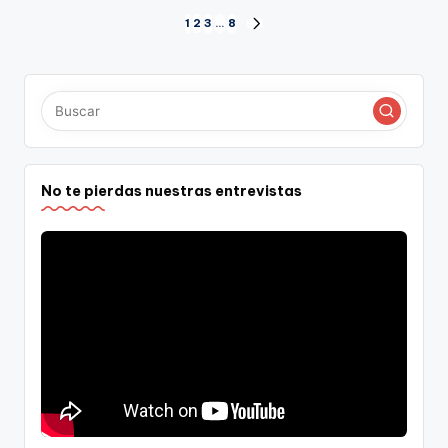
Paginación
1
2
3
…
8
SIGUIENTE
PÁGINA
de
entradas
No te pierdas nuestras entrevistas