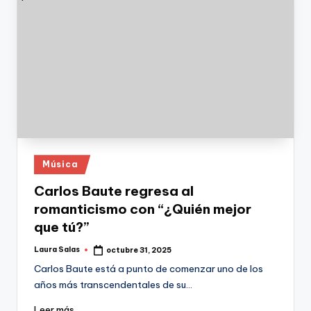
Publicado
Música
en
Carlos Baute regresa al
romanticismo con “¿Quién mejor
que tú?”
Laura Salas
octubre 31, 2025
Publicado
por
Carlos Baute está a punto de comenzar uno de los
años más transcendentales de su…
Leer más