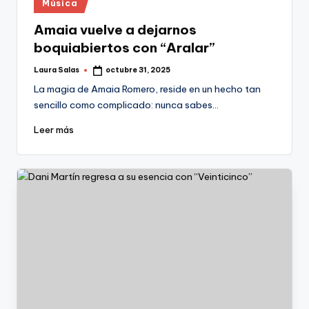
Publicado
Música
en
Amaia vuelve a dejarnos
boquiabiertos con “Aralar”
Laura Salas
octubre 31, 2025
Publicado
por
La magia de Amaia Romero, reside en un hecho tan
sencillo como complicado: nunca sabes…
Leer más