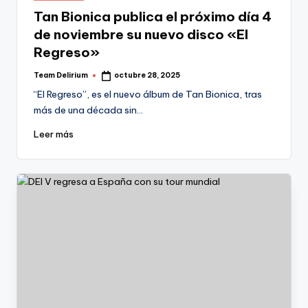
en
Tan Bionica publica el próximo día 4
de noviembre su nuevo disco «El
Regreso»
Team Delirium
octubre 28, 2025
Publicado
por
“El Regreso”, es el nuevo álbum de Tan Bionica, tras
más de una década sin…
Leer más