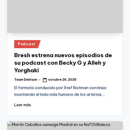
Publicado
Podcast
en
Bresh estrena nuevos episodios de
su podcast con Becky G y Alleh y
Yorghaki
Team Delirium
octubre 26, 2025
Publicado
por
El formato conducido por Stef Roitman continúa
mostrando el lado más humano de los artistas,…
Leer más