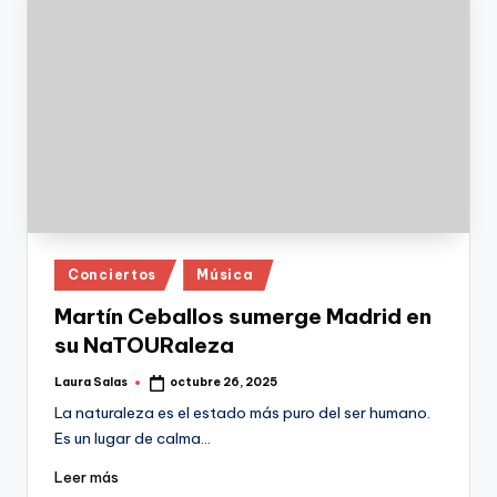
Publicado
Conciertos
Música
en
Martín Ceballos sumerge Madrid en
su NaTOURaleza
Laura Salas
octubre 26, 2025
Publicado
por
La naturaleza es el estado más puro del ser humano.
Es un lugar de calma…
Leer más