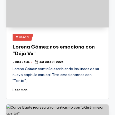
Publicado
Música
en
Lorena Gómez nos emociona con
“Déjà Vu”
Laura Salas
octubre 31, 2025
Publicado
por
Lorena Gómez continúa escribiendo las líneas de su
nuevo capítulo musical. Tras emocionarnos con
“Tanto”,…
Leer más