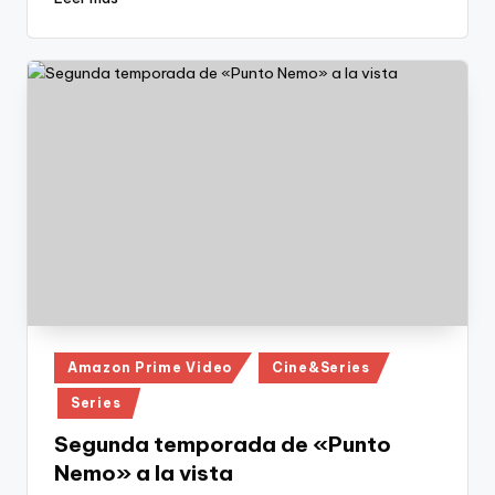
Publicado
Amazon Prime Video
Cine&Series
en
Series
Segunda temporada de «Punto
Nemo» a la vista