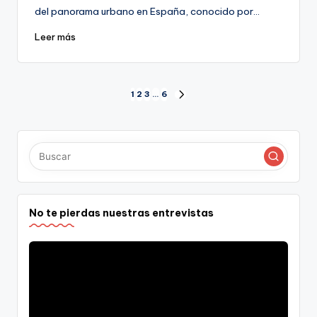
del panorama urbano en España, conocido por…
Leer más
Paginación
1
2
3
…
6
SIGUIENTE
PÁGINA
de
entradas
No te pierdas nuestras entrevistas