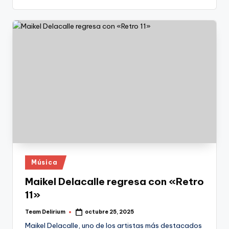
Publicado
Música
en
Maikel Delacalle regresa con «Retro
11»
Team Delirium
octubre 25, 2025
Publicado
por
Maikel Delacalle, uno de los artistas más destacados