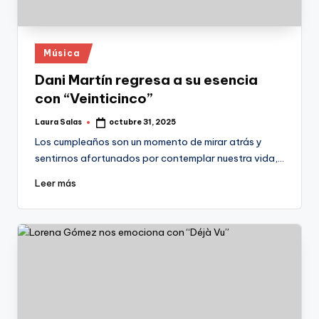
Publicado
Música
en
Dani Martín regresa a su esencia
con “Veinticinco”
Laura Salas
octubre 31, 2025
Publicado
por
Los cumpleaños son un momento de mirar atrás y
sentirnos afortunados por contemplar nuestra vida,…
Leer más