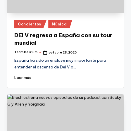
Publicado
Conciertos
Música
en
DEI V regresa a España con su tour
mundial
Team Delirium
octubre 28, 2025
Publicado
por
España ha sido un enclave muy importante para
entender el ascenso de Dei V a…
Leer más