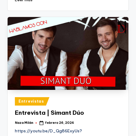
Publicado
Entrevistas
en
Entrevista | Simant Dúo
Naza Milán
febrero 26, 2024
Publicado
por
https://youtu.be/D_Qg86ExyUs?