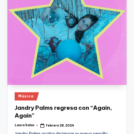
Publicado
Música
en
Jandry Palms regresa con “Again,
Again”
Laura Salas
febrero 28, 2024
Publicado
por
Jandry Palms acaba de lanzar su nuevo sencillo