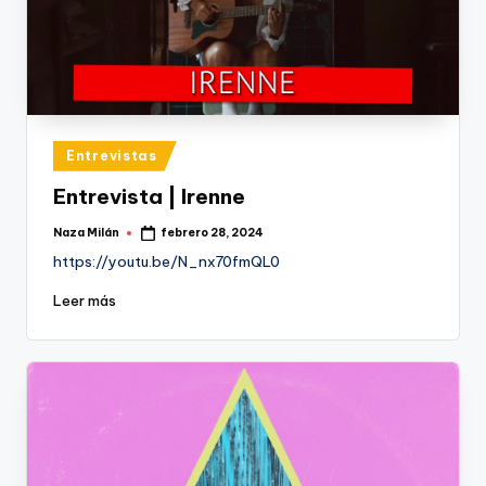
Publicado
Entrevistas
en
Entrevista | Irenne
Naza Milán
febrero 28, 2024
Publicado
por
https://youtu.be/N_nx70fmQL0
Leer más