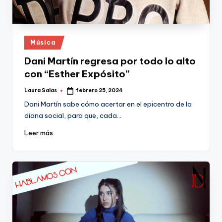
Publicado
Música
en
Dani Martín regresa por todo lo alto
con “Esther Expósito”
Laura Salas
febrero 25, 2024
Publicado
por
Dani Martín sabe cómo acertar en el epicentro de la
diana social, para que, cada…
Leer más