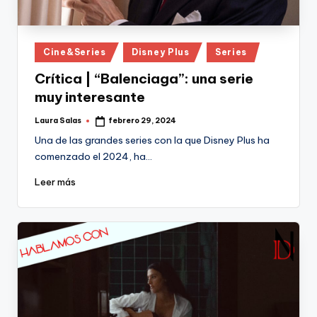
Publicado
Cine&Series
Disney Plus
Series
en
Crítica | “Balenciaga”: una serie
muy interesante
Laura Salas
febrero 29, 2024
Publicado
por
Una de las grandes series con la que Disney Plus ha
comenzado el 2024, ha…
Leer más