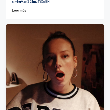
si=huVzn321muTiXa9N
Leer más