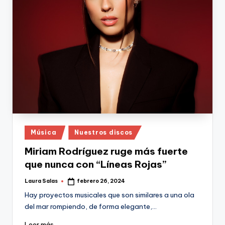
Publicado
Música
Nuestros discos
en
Miriam Rodríguez ruge más fuerte
que nunca con “Líneas Rojas”
Laura Salas
febrero 26, 2024
Publicado
por
Hay proyectos musicales que son similares a una ola
del mar rompiendo, de forma elegante,…
Leer más