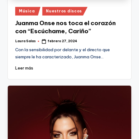
Publicado
Música
Nuestros discos
en
Juanma Onse nos toca el corazón
con “Escúchame, Cariño”
Laura Salas
febrero 27, 2024
Publicado
por
Con la sensibilidad por delante y el directo que
siempre le ha caracterizado, Juanma Onse…
Leer más