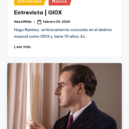
Publicado
Entrevistas
Música
en
Entrevista | GI0X
Naza Milán
febrero 29, 2024
Publicado
por
Hugo Ramírez, artísticamente conocido en el ámbito
musical como GI0X y tiene 19 años. Es…
Leer más