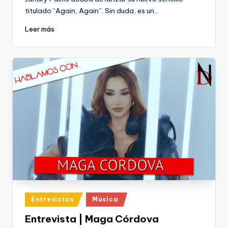
titulado “Again, Again”. Sin duda, es un…
Leer más
Publicado
Entrevistas
Música
en
Entrevista | Maga Córdova