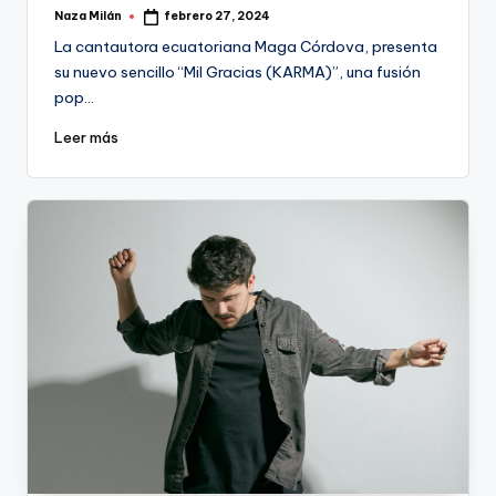
Naza Milán
febrero 27, 2024
Publicado
por
La cantautora ecuatoriana Maga Córdova, presenta
su nuevo sencillo “Mil Gracias (KARMA)”, una fusión
pop…
Leer más