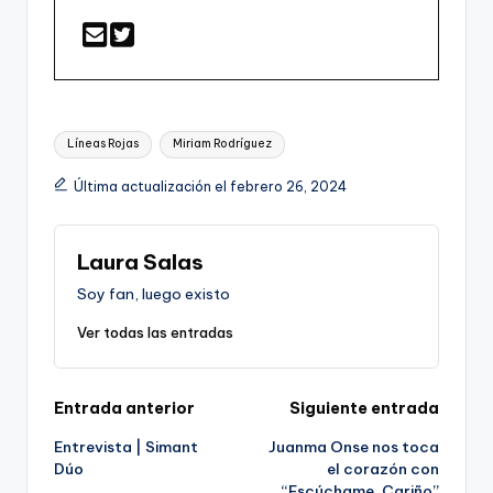
Etiquetas:
Líneas Rojas
Miriam Rodríguez
Última actualización el febrero 26, 2024
Laura Salas
Soy fan, luego existo
Ver todas las entradas
Navegación
Entrada anterior
Siguiente entrada
Entrevista | Simant
Juanma Onse nos toca
de
Dúo
el corazón con
“Escúchame, Cariño”