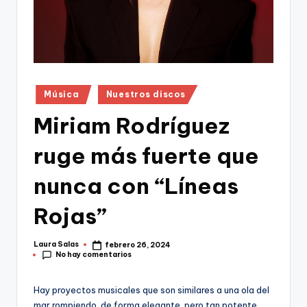
Publicado
Música
Nuestros discos
en
Miriam Rodríguez
ruge más fuerte que
nunca con “Líneas
Rojas”
Laura Salas
febrero 26, 2024
Publicado
No hay comentarios
por
Hay proyectos musicales que son similares a una ola del
mar rompiendo, de forma elegante, pero tan potente,