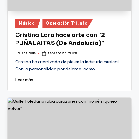
Publicado
Música
Operación Triunfo
en
Cristina Lora hace arte con “2
PUÑALAITAS (De Andalucía)”
Laura Salas
febrero 27, 2026
Publicado
por
Cristina ha aterrizado de pie en la industria musical.
Con la personalidad por delante, como…
Leer más