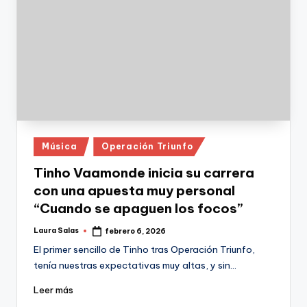
Publicado
Música
Operación Triunfo
en
Tinho Vaamonde inicia su carrera
con una apuesta muy personal
“Cuando se apaguen los focos”
Laura Salas
febrero 6, 2026
Publicado
por
El primer sencillo de Tinho tras Operación Triunfo,
tenía nuestras expectativas muy altas, y sin…
Leer más