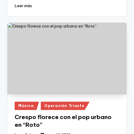
Leer más
Publicado
Música
Operación Triunfo
en
Crespo florece con el pop urbano
en “Roto”