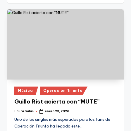
Publicado
Música
Operación Triunfo
en
Guillo Rist acierta con “MUTE”
Laura Salas
enero 23, 2026
Publicado
por
Uno de los singles más esperados para los fans de
Operación Triunfo ha llegado este…