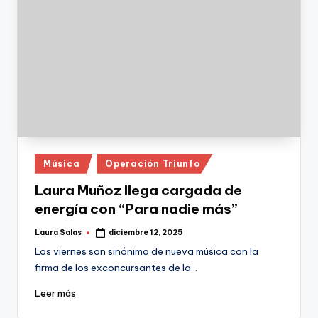
Publicado
Música
Operación Triunfo
en
Laura Muñoz llega cargada de
energía con “Para nadie más”
Laura Salas
diciembre 12, 2025
Publicado
por
Los viernes son sinónimo de nueva música con la
firma de los exconcursantes de la…
Leer más