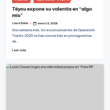
en
Téyou expone su valentía en “algo
mío”
Laura Salas
enero 12, 2026
Publicado
por
Una semana más, los exconcursantes de Operación
Triunfo 2025 se han convertido en protagonistas
de…
Leer más