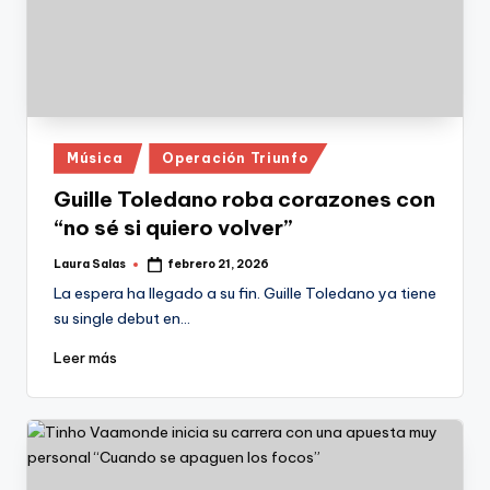
Publicado
Música
Operación Triunfo
en
Guille Toledano roba corazones con
“no sé si quiero volver”
Laura Salas
febrero 21, 2026
Publicado
por
La espera ha llegado a su fin. Guille Toledano ya tiene
su single debut en…
Leer más