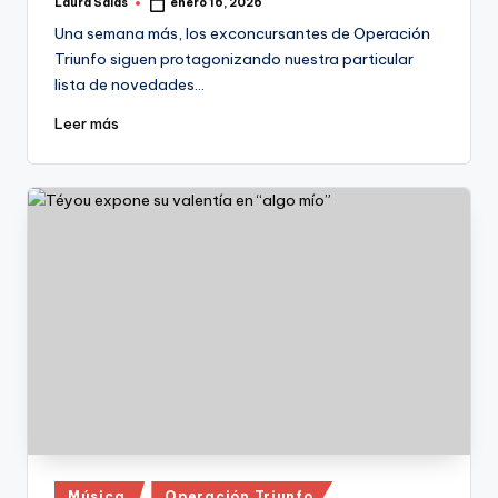
Laura Salas
enero 16, 2026
Publicado
por
Una semana más, los exconcursantes de Operación
Triunfo siguen protagonizando nuestra particular
lista de novedades…
Leer más
Publicado
Música
Operación Triunfo