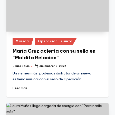
Publicado
Música
Operación Triunfo
en
María Cruz acierta con su sello en
“Maldita Relación”
Laura Salas
diciembre 19, 2025
Publicado
por
Un viernes más, podemos disfrutar de un nuevo
estreno musical con el sello de Operación…
Leer más