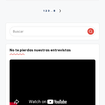
Paginación
1
2
3
…
8
SIGUIENTE
PÁGINA
de
entradas
No te pierdas nuestras entrevistas