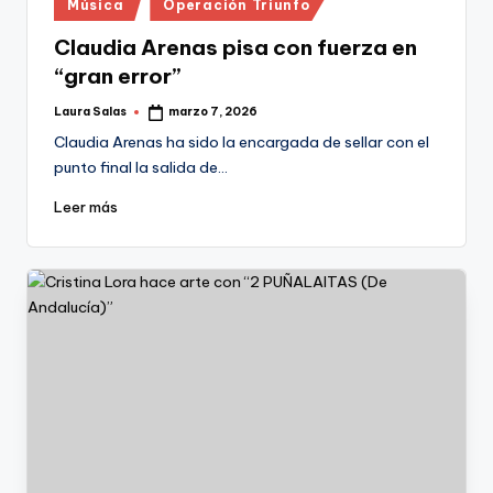
Publicado
Música
Operación Triunfo
en
Claudia Arenas pisa con fuerza en
“gran error”
Laura Salas
marzo 7, 2026
Publicado
por
Claudia Arenas ha sido la encargada de sellar con el
punto final la salida de…
Leer más