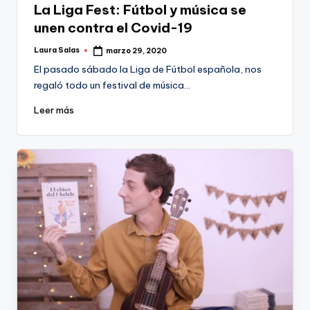
La Liga Fest: Fútbol y música se
unen contra el Covid-19
Laura Salas
marzo 29, 2020
Publicado
por
El pasado sábado la Liga de Fútbol española, nos
regaló todo un festival de música…
Leer más