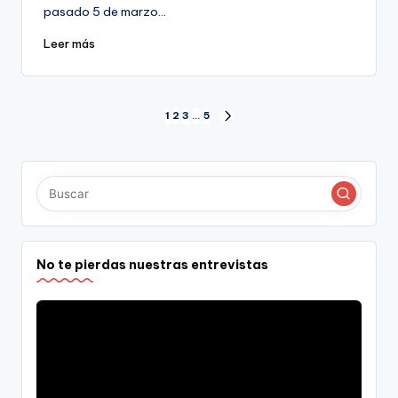
pasado 5 de marzo…
Leer más
Paginación
1
2
3
…
5
SIGUIENTE
PÁGINA
de
entradas
No te pierdas nuestras entrevistas