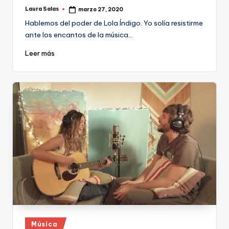
Laura Salas
marzo 27, 2020
Publicado
por
Hablemos del poder de Lola Índigo. Yo solía resistirme
ante los encantos de la música…
Leer más
Publicado
Música