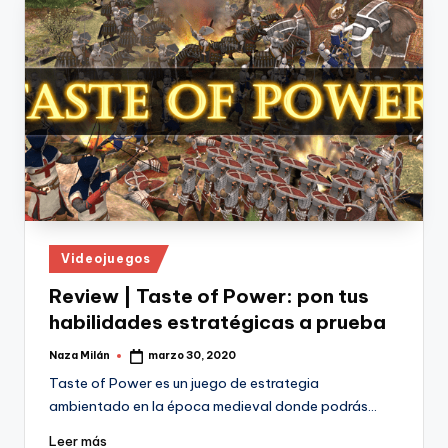
Publicado
Videojuegos
en
Review | Taste of Power: pon tus
habilidades estratégicas a prueba
Naza Milán
marzo 30, 2020
Publicado
por
Taste of Power es un juego de estrategia
ambientado en la época medieval donde podrás…
Leer más