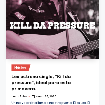
Publicado
Música
en
Lex estrena single, “Kill da
pressure”, ideal para esta
primavera.
Laura Salas
marzo 25, 2020
Publicado
por
Un nuevo artista llama a nuestra puerta. Él es Lex. El