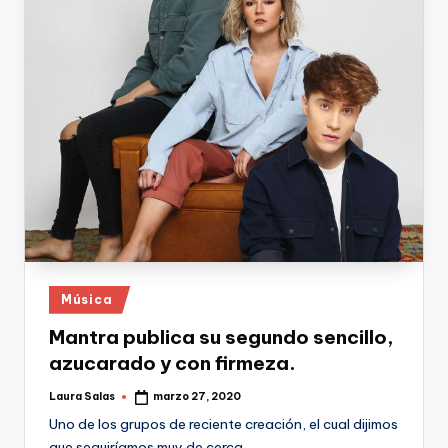
Publicado
Música
en
Mantra publica su segundo sencillo,
azucarado y con firmeza.
Laura Salas
marzo 27, 2020
Publicado
por
Uno de los grupos de reciente creación, el cual dijimos
que seguiríamos muy de cerca,…