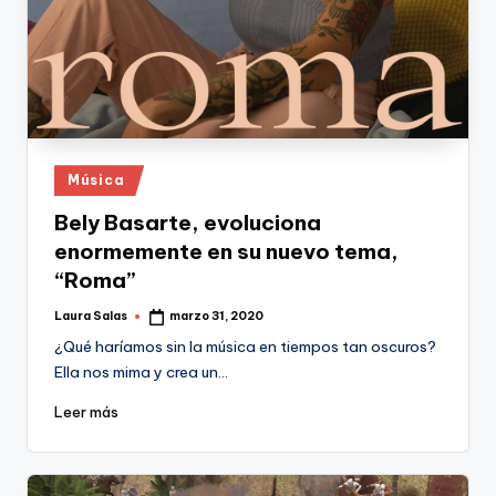
Publicado
Música
en
Bely Basarte, evoluciona
enormemente en su nuevo tema,
“Roma”
Laura Salas
marzo 31, 2020
Publicado
por
¿Qué haríamos sin la música en tiempos tan oscuros?
Ella nos mima y crea un…
Leer más