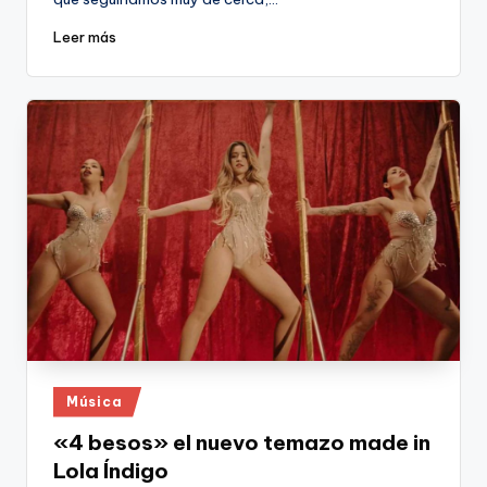
Leer más
Publicado
Música
en
«4 besos» el nuevo temazo made in
Lola Índigo