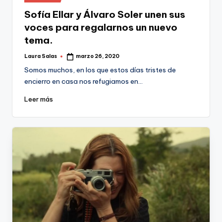
en
Sofía Ellar y Álvaro Soler unen sus
voces para regalarnos un nuevo
tema.
Laura Salas
marzo 26, 2020
Publicado
por
Somos muchos, en los que estos días tristes de
encierro en casa nos refugiamos en…
Leer más