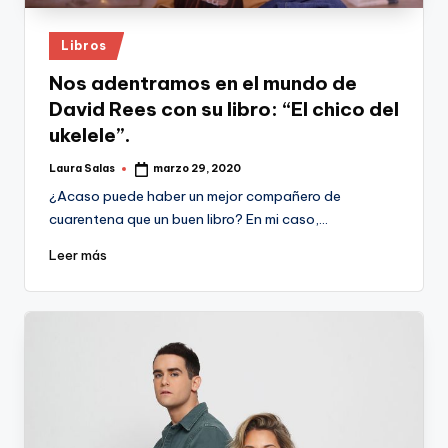
Publicado
Libros
en
Nos adentramos en el mundo de
David Rees con su libro: “El chico del
ukelele”.
Laura Salas
marzo 29, 2020
Publicado
por
¿Acaso puede haber un mejor compañero de
cuarentena que un buen libro? En mi caso,…
Leer más