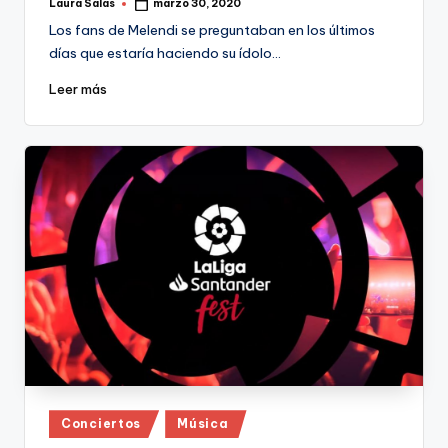
Laura Salas
marzo 30, 2020
Publicado
por
Los fans de Melendi se preguntaban en los últimos
días que estaría haciendo su ídolo…
Leer más
Publicado
Conciertos
Música
en