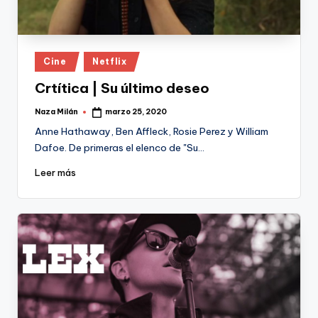
Publicado
Cine
Netflix
en
Crtítica | Su último deseo
Naza Milán
marzo 25, 2020
Publicado
por
Anne Hathaway, Ben Affleck, Rosie Perez y William
Dafoe. De primeras el elenco de "Su…
Leer más