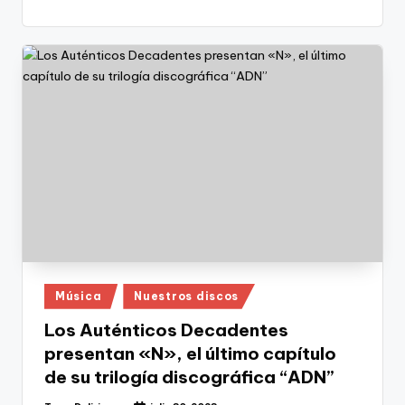
Publicado
Música
Nuestros discos
en
Los Auténticos Decadentes
presentan «N», el último capítulo
de su trilogía discográfica “ADN”