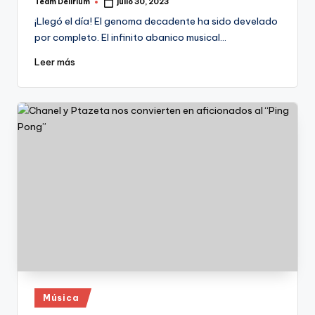
Team Delirium
julio 30, 2023
Publicado
por
¡Llegó el día! El genoma decadente ha sido develado
por completo. El infinito abanico musical…
Leer más
Publicado
Música
en