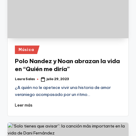
Publicado
Música
en
Polo Nandez y Noan abrazan la vida
en “Quién me diría”
Laura Salas
julio 29, 2023
Publicado
por
¿A quién no le apetece vivir una historia de amor
veraniego acompasado por un ritmo…
Leer más