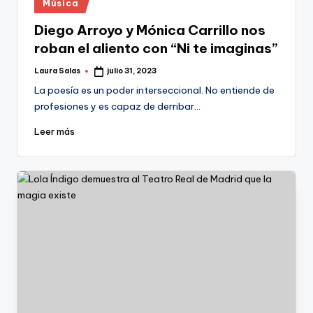
Publicado
Música
en
Diego Arroyo y Mónica Carrillo nos
roban el aliento con “Ni te imaginas”
Laura Salas
julio 31, 2023
Publicado
por
La poesía es un poder interseccional. No entiende de
profesiones y es capaz de derribar…
Leer más