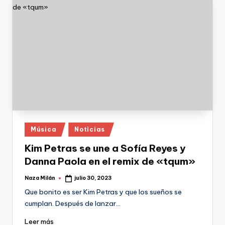
Publicado
Música
Noticias
en
Kim Petras se une a Sofía Reyes y
Danna Paola en el remix de «tqum»
Naza Milán
julio 30, 2023
Publicado
por
Que bonito es ser Kim Petras y que los sueños se
cumplan. Después de lanzar…
Leer más