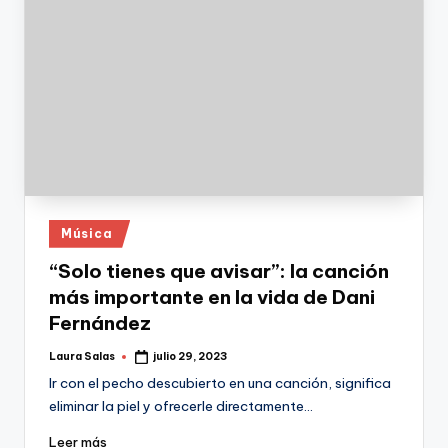
Publicado
Música
en
“Solo tienes que avisar”: la canción
más importante en la vida de Dani
Fernández
Laura Salas
julio 29, 2023
Publicado
por
Ir con el pecho descubierto en una canción, significa
eliminar la piel y ofrecerle directamente…
Leer más