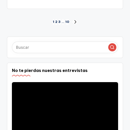
Paginación
1
2
3
…
10
SIGUIENTE
PÁGINA
de
entradas
No te pierdas nuestras entrevistas