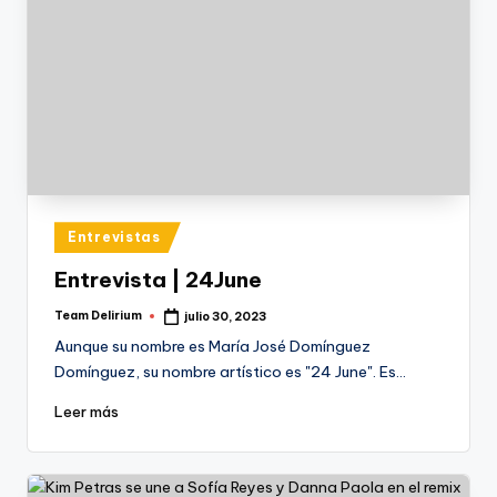
Publicado
Entrevistas
en
Entrevista | 24June
Team Delirium
julio 30, 2023
Publicado
por
Aunque su nombre es María José Domínguez
Domínguez, su nombre artístico es "24 June". Es…
Leer más