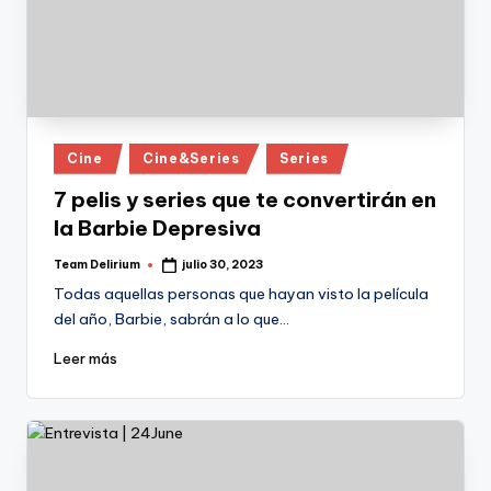
Publicado
Cine
Cine&Series
Series
en
7 pelis y series que te convertirán en
la Barbie Depresiva
Team Delirium
julio 30, 2023
Publicado
por
Todas aquellas personas que hayan visto la película
del año, Barbie, sabrán a lo que…
Leer más