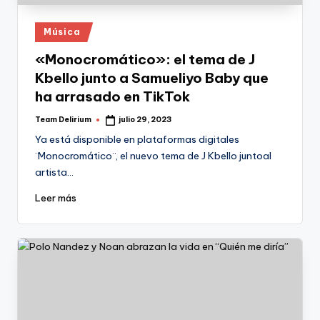
Publicado
Música
en
«Monocromático»: el tema de J
Kbello junto a Samueliyo Baby que
ha arrasado en TikTok
Team Delirium
julio 29, 2023
Publicado
por
Ya está disponible en plataformas digitales
¨Monocromático¨, el nuevo tema de J Kbello juntoal
artista…
Leer más