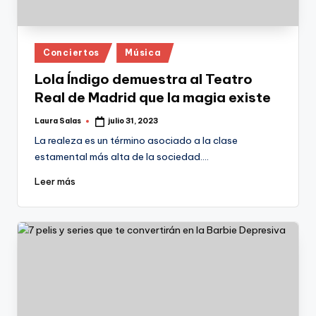
Publicado
Conciertos
Música
en
Lola Índigo demuestra al Teatro
Real de Madrid que la magia existe
Laura Salas
julio 31, 2023
Publicado
por
La realeza es un término asociado a la clase
estamental más alta de la sociedad.…
Leer más