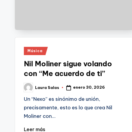
Publicado
Música
en
Nil Moliner sigue volando
con “Me acuerdo de ti”
enero 30, 2026
Laura Salas
Publicado
por
Un “Nexo” es sinónimo de unión,
precisamente, esto es lo que crea Nil
Moliner con…
Leer más