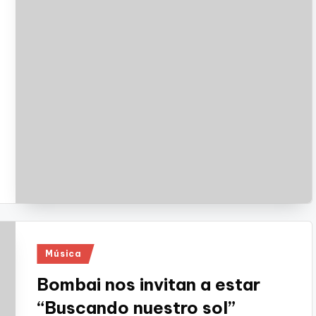
Publicado
Música
en
Bombai nos invitan a estar
“Buscando nuestro sol”