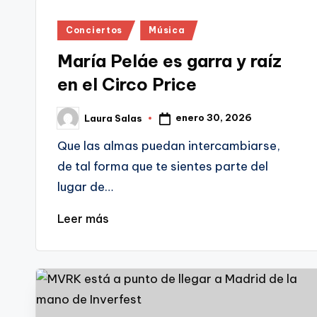
Publicado
Conciertos
Música
en
María Peláe es garra y raíz
en el Circo Price
enero 30, 2026
Laura Salas
Publicado
por
Que las almas puedan intercambiarse,
de tal forma que te sientes parte del
lugar de…
Leer más