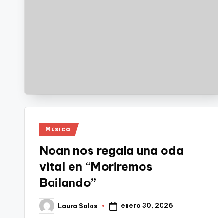
Publicado
Música
en
Noan nos regala una oda
vital en “Moriremos
Bailando”
enero 30, 2026
Laura Salas
Publicado
por