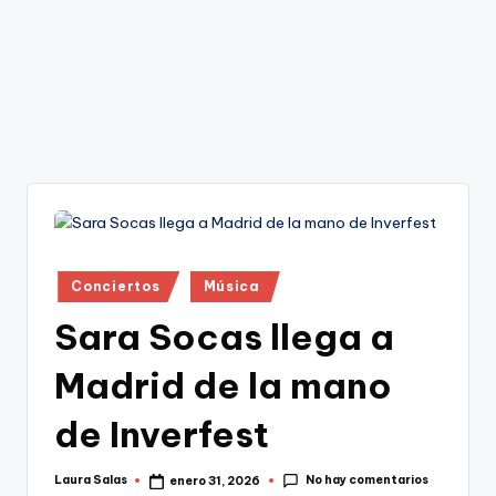
Publicado
Conciertos
Música
en
Sara Socas llega a
Madrid de la mano
de Inverfest
No hay comentarios
Laura Salas
enero 31, 2026
Publicado