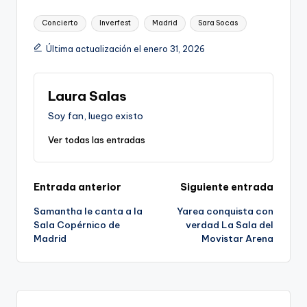
Etiquetas:
Concierto
Inverfest
Madrid
Sara Socas
Última actualización el enero 31, 2026
Laura Salas
Soy fan, luego existo
Ver todas las entradas
Navegación
Entrada anterior
Siguiente entrada
Samantha le canta a la
Yarea conquista con
de
Sala Copérnico de
verdad La Sala del
Madrid
Movistar Arena
entradas