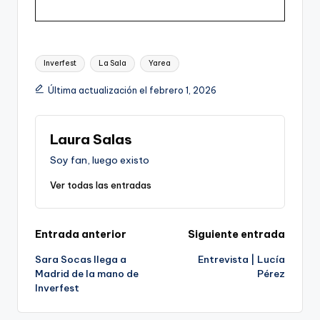
Etiquetas:
Inverfest
La Sala
Yarea
Última actualización el febrero 1, 2026
Laura Salas
Soy fan, luego existo
Ver todas las entradas
Navegación
Entrada anterior
Siguiente entrada
Sara Socas llega a
Entrevista | Lucía
de
Madrid de la mano de
Pérez
Inverfest
entradas