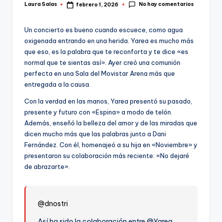
No hay comentarios
Laura Salas
febrero 1, 2026
Publicado
por
Un concierto es bueno cuando escuece, como agua
oxigenada entrando en una herida. Yarea es mucho más
que eso, es la palabra que te reconforta y te dice «es
normal que te sientas así». Ayer creó una comunión
perfecta en una Sala del Movistar Arena más que
entregada a la causa.
Con la verdad en las manos, Yarea presentó su pasado,
presente y futuro con «Espina» a modo de telón.
Además, enseñó la belleza del amor y de las miradas que
dicen mucho más que las palabras junto a Dani
Fernández. Con él, homenajeó a su hija en «Noviembre» y
presentaron su colaboración más reciente: «No dejaré
de abrazarte».
@dnostri
Así ha sido la colaboración entre @Yarea