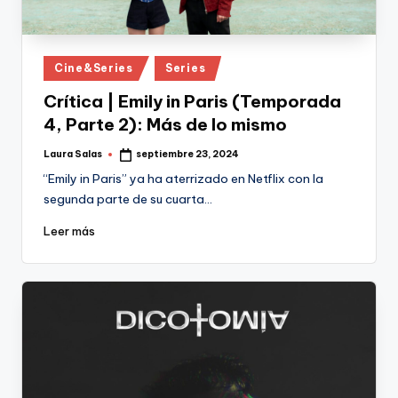
Publicado
Cine&Series
Series
en
Crítica | Emily in Paris (Temporada
4, Parte 2): Más de lo mismo
Laura Salas
septiembre 23, 2024
Publicado
por
“Emily in Paris” ya ha aterrizado en Netflix con la
segunda parte de su cuarta…
Leer más