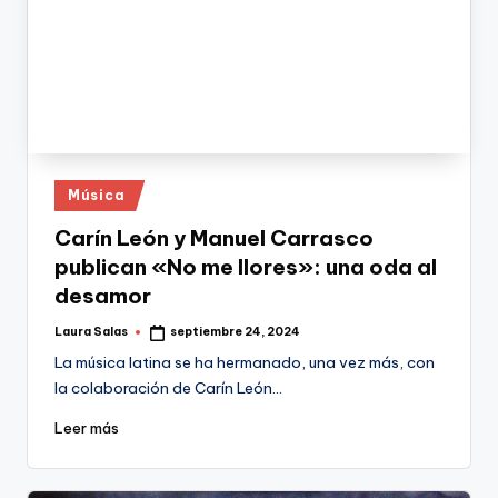
Publicado
Música
en
Carín León y Manuel Carrasco
publican «No me llores»: una oda al
desamor
Laura Salas
septiembre 24, 2024
Publicado
por
La música latina se ha hermanado, una vez más, con
la colaboración de Carín León…
Leer más