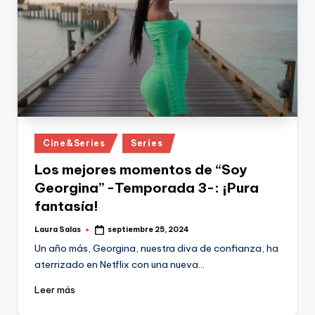
Publicado
Cine&Series
Series
en
Los mejores momentos de “Soy
Georgina” -Temporada 3-: ¡Pura
fantasía!
Laura Salas
septiembre 25, 2024
Publicado
por
Un año más, Georgina, nuestra diva de confianza, ha
aterrizado en Netflix con una nueva…
Leer más