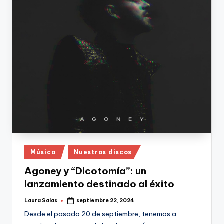
Publicado
Música
Nuestros discos
en
Agoney y “Dicotomía”: un
lanzamiento destinado al éxito
Laura Salas
septiembre 22, 2024
Publicado
por
Desde el pasado 20 de septiembre, tenemos a