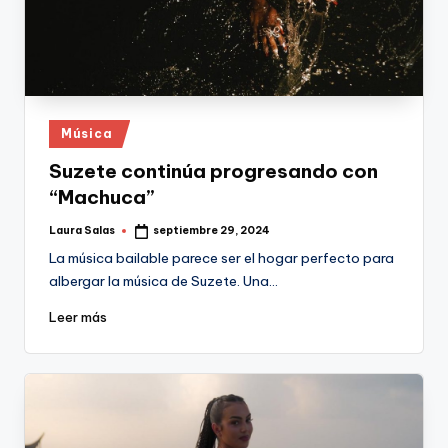
Publicado
Música
en
Suzete continúa progresando con
“Machuca”
Laura Salas
septiembre 29, 2024
Publicado
por
La música bailable parece ser el hogar perfecto para
albergar la música de Suzete. Una…
Leer más