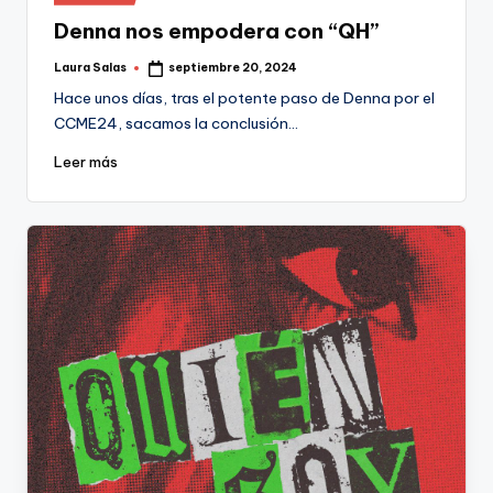
en
Denna nos empodera con “QH”
Laura Salas
septiembre 20, 2024
Publicado
por
Hace unos días, tras el potente paso de Denna por el
CCME24, sacamos la conclusión…
Leer más