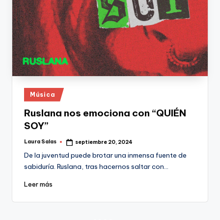
Publicado
Música
en
Ruslana nos emociona con “QUIÉN
SOY”
Laura Salas
septiembre 20, 2024
Publicado
por
De la juventud puede brotar una inmensa fuente de
sabiduría. Ruslana, tras hacernos saltar con…
Leer más