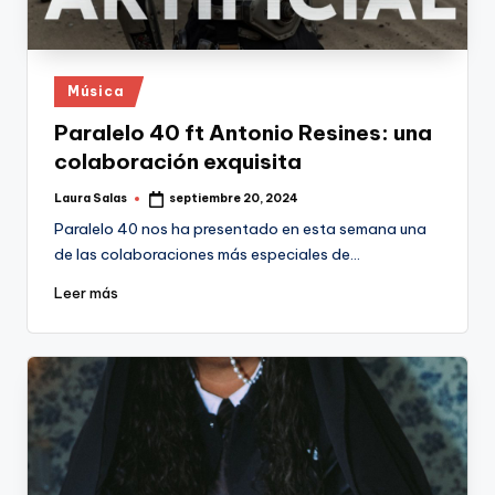
Publicado
Música
en
Paralelo 40 ft Antonio Resines: una
colaboración exquisita
Laura Salas
septiembre 20, 2024
Publicado
por
Paralelo 40 nos ha presentado en esta semana una
de las colaboraciones más especiales de…
Leer más