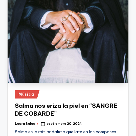
Publicado
Música
en
Salma nos eriza la piel en “SANGRE
DE COBARDE”
Laura Salas
septiembre 20, 2024
Publicado
por
Salma es la raíz andaluza que late en los compases