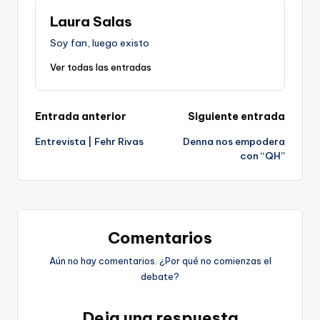
Laura Salas
Soy fan, luego existo
Ver todas las entradas
Navegación
Entrada anterior
Siguiente entrada
Entrevista | Fehr Rivas
Denna nos empodera
de
con “QH”
entradas
Comentarios
Aún no hay comentarios. ¿Por qué no comienzas el
debate?
Deja una respuesta