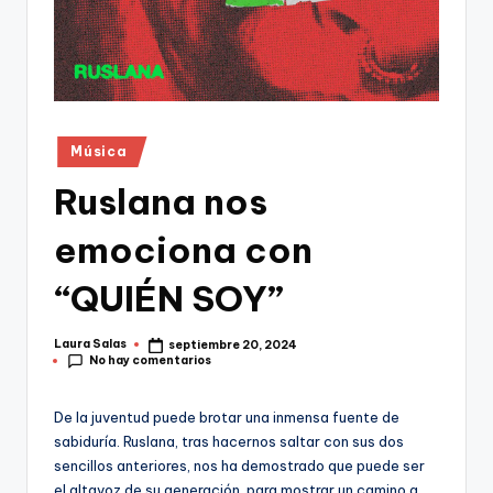
Publicado
Música
en
Ruslana nos
emociona con
“QUIÉN SOY”
Laura Salas
septiembre 20, 2024
Publicado
No hay comentarios
por
De la juventud puede brotar una inmensa fuente de
sabiduría. Ruslana, tras hacernos saltar con sus dos
sencillos anteriores, nos ha demostrado que puede ser
el altavoz de su generación, para mostrar un camino a