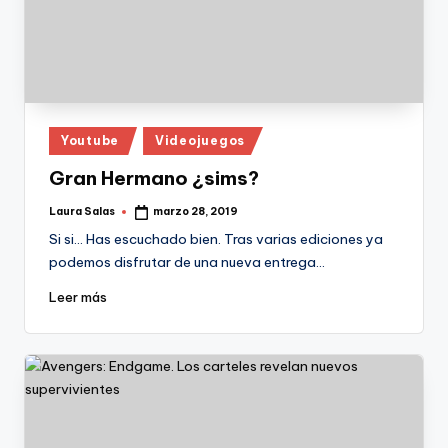
Publicado
Youtube
Videojuegos
en
Gran Hermano ¿sims?
Laura Salas
marzo 28, 2019
Publicado
por
Si si… Has escuchado bien. Tras varias ediciones ya
podemos disfrutar de una nueva entrega…
Leer más