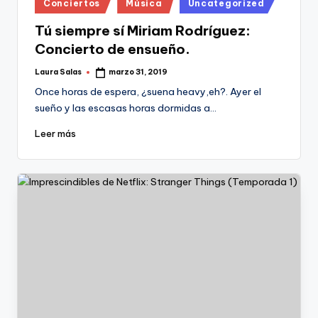
Publicado
Conciertos
Música
Uncategorized
en
Tú siempre sí Miriam Rodríguez:
Concierto de ensueño.
Laura Salas
marzo 31, 2019
Publicado
por
Once horas de espera, ¿suena heavy,eh?. Ayer el
sueño y las escasas horas dormidas a…
Leer más