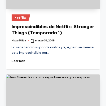
Publicado
Netflix
en
Imprescindibles de Netflix: Stranger
Things (Temporada 1)
Naza Milán
marzo 31, 2019
Publicado
por
La serie tendrá su par de añitos ya, si, pero se merece
este imprescindible por…
Leer más