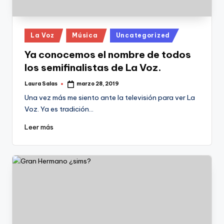
Publicado
La Voz
Música
Uncategorized
en
Ya conocemos el nombre de todos
los semifinalistas de La Voz.
Laura Salas
marzo 28, 2019
Publicado
por
Una vez más me siento ante la televisión para ver La
Voz. Ya es tradición…
Leer más