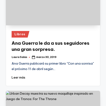
Publicado
Libros
en
Ana Guerra le da a sus seguidores
una gran sorpresa.
Laura Salas
marzo 30, 2019
Publicado
por
Ana Guerra publicará su primer libro "Con una sonrisa"
el próximo 11 de abril según…
Leer más