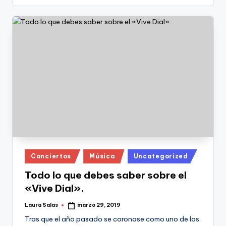
Publicado
Conciertos
Música
Uncategorized
en
Todo lo que debes saber sobre el
«Vive Dial».
Laura Salas
marzo 29, 2019
Publicado
por
Tras que el año pasado se coronase como uno de los