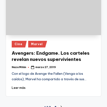
Publicado
Cine
Marvel
en
Avengers: Endgame. Los carteles
revelan nuevos supervivientes
Naza Milán
marzo 27, 2019
Publicado
por
Con el logo de Avenge the Fallen (Venga a los
caídos), Marvel ha compartido a través de sus…
Leer más