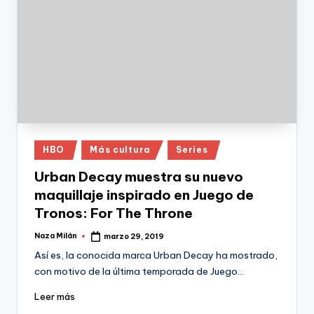
Publicado
HBO
Más cultura
Series
en
Urban Decay muestra su nuevo
maquillaje inspirado en Juego de
Tronos: For The Throne
Naza Milán
marzo 29, 2019
Publicado
por
Así es, la conocida marca Urban Decay ha mostrado,
con motivo de la última temporada de Juego…
Leer más