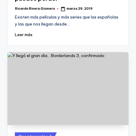
Ricardo Rivera Gismero
marzo 29, 2019
Publicado
por
Existen más películas y más series que las españolas
y las que nos llegan desde…
Leer más
Publicado