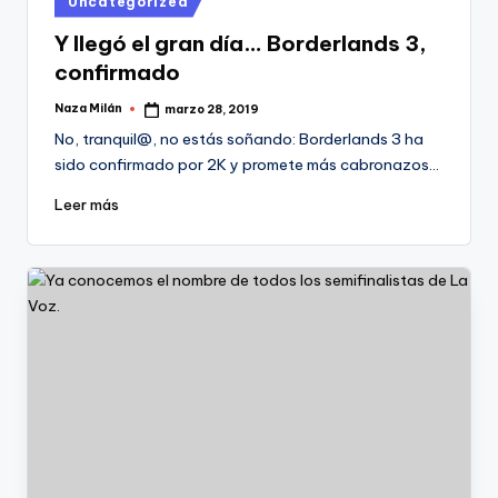
Uncategorized
en
Y llegó el gran día… Borderlands 3,
confirmado
Naza Milán
marzo 28, 2019
Publicado
por
No, tranquil@, no estás soñando: Borderlands 3 ha
sido confirmado por 2K y promete más cabronazos…
Leer más