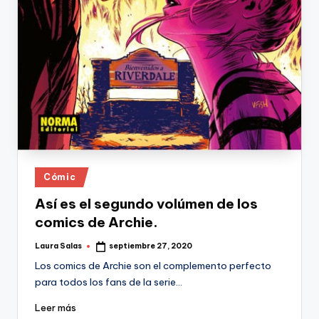
Publicado
Cómic
en
Así es el segundo volúmen de los
comics de Archie.
Laura Salas
septiembre 27, 2020
Publicado
por
Los comics de Archie son el complemento perfecto
para todos los fans de la serie…
Leer más