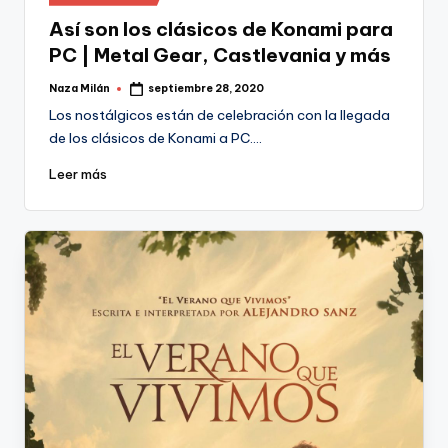
en
Así son los clásicos de Konami para
PC | Metal Gear, Castlevania y más
Naza Milán
septiembre 28, 2020
Publicado
por
Los nostálgicos están de celebración con la llegada
de los clásicos de Konami a PC.…
Leer más