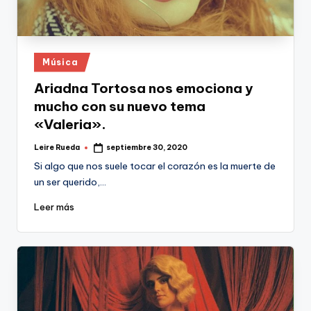
Publicado
Música
en
Ariadna Tortosa nos emociona y
mucho con su nuevo tema
«Valeria».
Leire Rueda
septiembre 30, 2020
Publicado
por
Si algo que nos suele tocar el corazón es la muerte de
un ser querido,…
Leer más