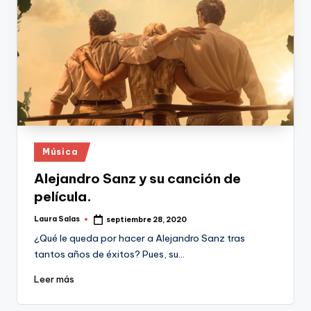
Publicado
Música
en
Alejandro Sanz y su canción de
película.
Laura Salas
septiembre 28, 2020
Publicado
por
¿Qué le queda por hacer a Alejandro Sanz tras
tantos años de éxitos? Pues, su…
Leer más