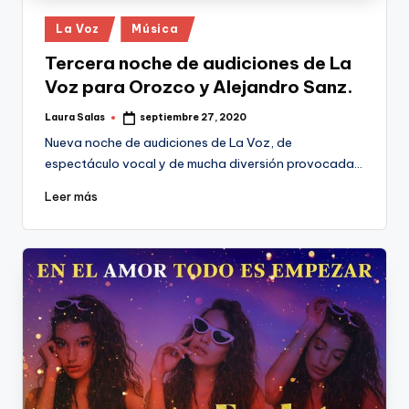
Publicado
La Voz
Música
en
Tercera noche de audiciones de La
Voz para Orozco y Alejandro Sanz.
Laura Salas
septiembre 27, 2020
Publicado
por
Nueva noche de audiciones de La Voz, de
espectáculo vocal y de mucha diversión provocada…
Leer más