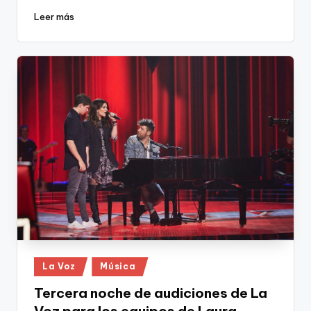
Leer más
Publicado
La Voz
Música
en
Tercera noche de audiciones de La
Voz para los equipos de Laura