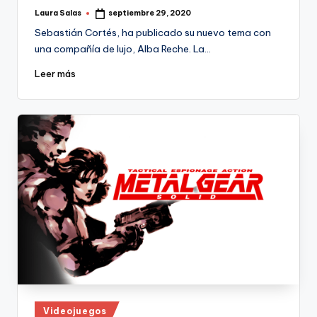
Laura Salas
septiembre 29, 2020
Publicado
por
Sebastián Cortés, ha publicado su nuevo tema con
una compañía de lujo, Alba Reche. La…
Leer más
Publicado
Videojuegos