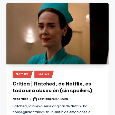
Publicado
Netflix
Series
en
Crítica | Ratched, de Netflix, es
toda una obsesión (sin spoilers)
Naza Milán
septiembre 27, 2020
Publicado
por
Ratched, la nueva serie original de Netflix, ha
conseguido transmitir un sinfín de emociones a…