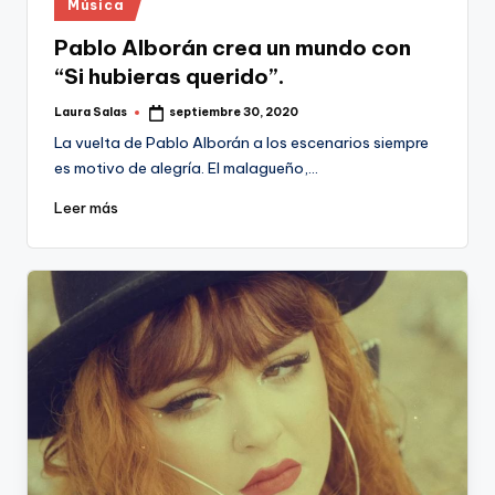
Publicado
Música
en
Pablo Alborán crea un mundo con
“Si hubieras querido”.
Laura Salas
septiembre 30, 2020
Publicado
por
La vuelta de Pablo Alborán a los escenarios siempre
es motivo de alegría. El malagueño,…
Leer más