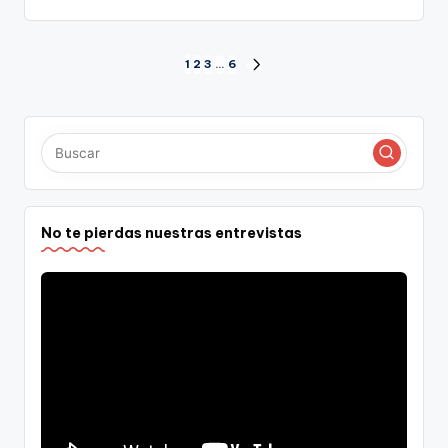
Paginación
1
2
3
…
6
SIGUIENTE
PÁGINA
de
entradas
No te pierdas nuestras entrevistas