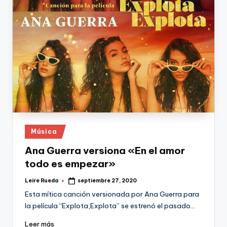
Publicado
Música
en
Ana Guerra versiona «En el amor
todo es empezar»
Leire Rueda
septiembre 27, 2020
Publicado
por
Esta mítica canción versionada por Ana Guerra para
la película “Explota,Explota” se estrenó el pasado…
Leer más