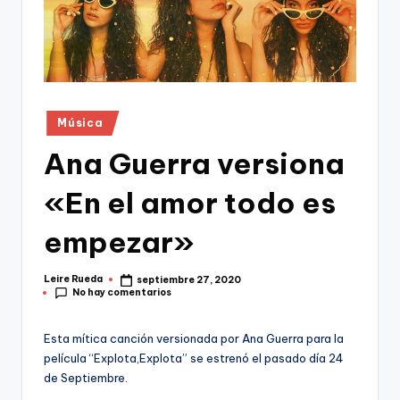
Publicado
Música
en
Ana Guerra versiona
«En el amor todo es
empezar»
Leire Rueda
septiembre 27, 2020
Publicado
No hay comentarios
por
Esta mítica canción versionada por Ana Guerra para la
película “Explota,Explota” se estrenó el pasado día 24
de Septiembre.