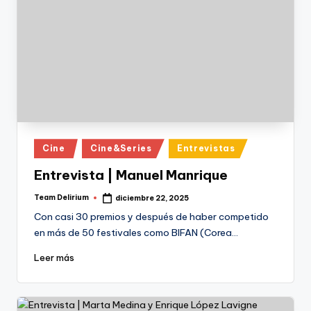
Publicado
Cine
Cine&Series
Entrevistas
en
Entrevista | Manuel Manrique
Team Delirium
diciembre 22, 2025
Publicado
por
Con casi 30 premios y después de haber competido
en más de 50 festivales como BIFAN (Corea…
Leer más