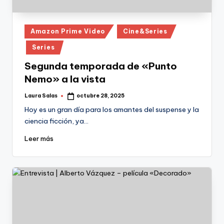
Publicado
Amazon Prime Video
Cine&Series
en
Series
Segunda temporada de «Punto
Nemo» a la vista
Laura Salas
octubre 28, 2025
Publicado
por
Hoy es un gran día para los amantes del suspense y la
ciencia ficción, ya…
Leer más