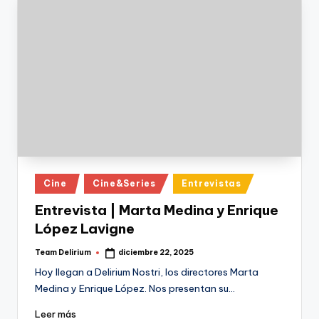
Publicado
Cine
Cine&Series
Entrevistas
en
Entrevista | Marta Medina y Enrique
López Lavigne
Team Delirium
diciembre 22, 2025
Publicado
por
Hoy llegan a Delirium Nostri, los directores Marta
Medina y Enrique López. Nos presentan su…
Leer más