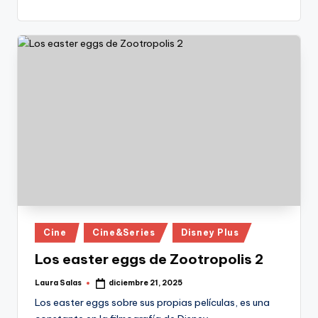
Publicado
Cine
Cine&Series
Disney Plus
en
Los easter eggs de Zootropolis 2
Laura Salas
diciembre 21, 2025
Publicado
por
Los easter eggs sobre sus propias películas, es una