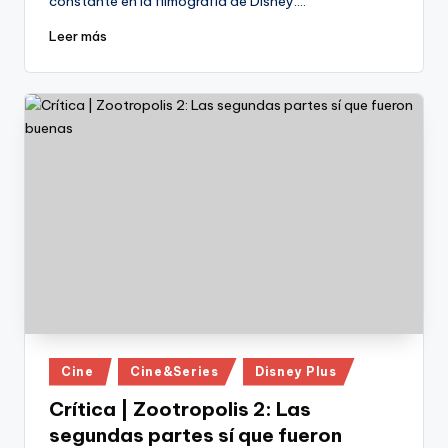
constante en la filmografía de Disney.…
Leer más
Publicado
Cine
Cine&Series
Disney Plus
en
Crítica | Zootropolis 2: Las
segundas partes sí que fueron