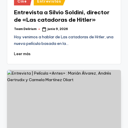
Publicado
Cine
Entrevistas
en
Entrevista a Silvio Soldini, director
de «Las catadoras de Hitler»
Team Delirium
junio 9, 2026
Publicado
por
Hoy venimos a hablar de Las catadoras de Hitler, una
nueva película basada en la…
Leer más