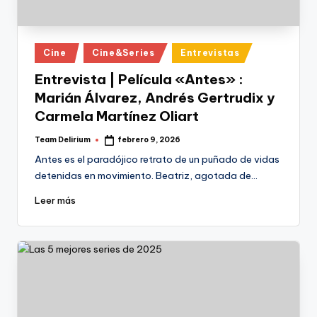
Publicado
Cine
Cine&Series
Entrevistas
en
Entrevista | Película «Antes» :
Marián Álvarez, Andrés Gertrudix y
Carmela Martínez Oliart
Team Delirium
febrero 9, 2026
Publicado
por
Antes es el paradójico retrato de un puñado de vidas
detenidas en movimiento. Beatriz, agotada de…
Leer más