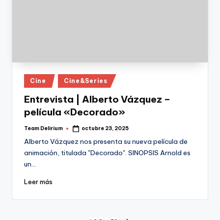
Publicado
Cine
Cine&Series
en
Entrevista | Alberto Vázquez –
película «Decorado»
Team Delirium
octubre 23, 2025
Publicado
por
Alberto Vázquez nos presenta su nueva película de
animación, titulada "Decorado". SINOPSIS Arnold es
un…
Leer más