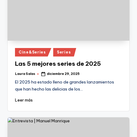
Publicado
Cine&Series
Series
en
Las 5 mejores series de 2025
Laura Salas
diciembre 29, 2025
Publicado
por
El 2025 ha estado lleno de grandes lanzamientos
que han hecho las delicias de los…
Leer más