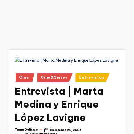
Publicado
Cine
Cine&Series
Entrevistas
en
Entrevista | Marta
Medina y Enrique
López Lavigne
Team Delirium
diciembre 22, 2025
Publicado