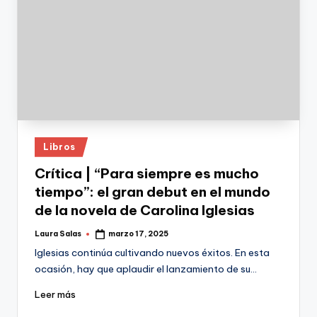
Publicado
Libros
en
Crítica | “Para siempre es mucho
tiempo”: el gran debut en el mundo
de la novela de Carolina Iglesias
Laura Salas
marzo 17, 2025
Publicado
por
Iglesias continúa cultivando nuevos éxitos. En esta
ocasión, hay que aplaudir el lanzamiento de su…
Leer más