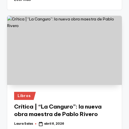
Publicado
Libros
en
Crítica | “La Canguro”: la nueva
obra maestra de Pablo Rivero
Laura Salas
abril 6, 2026
Publicado
por