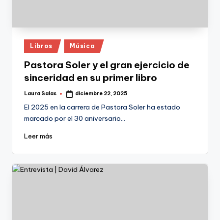
Publicado
Libros
Música
en
Pastora Soler y el gran ejercicio de
sinceridad en su primer libro
Laura Salas
diciembre 22, 2025
Publicado
por
El 2025 en la carrera de Pastora Soler ha estado
marcado por el 30 aniversario…
Leer más