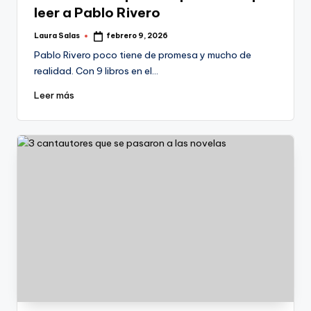
leer a Pablo Rivero
Laura Salas
febrero 9, 2026
Publicado
por
Pablo Rivero poco tiene de promesa y mucho de
realidad. Con 9 libros en el…
Leer más