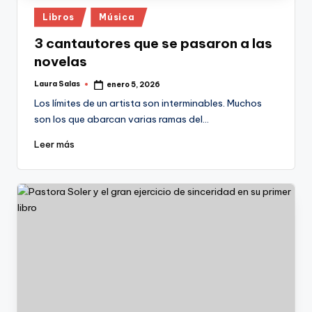
Publicado
Libros
Música
en
3 cantautores que se pasaron a las
novelas
Laura Salas
enero 5, 2026
Publicado
por
Los límites de un artista son interminables. Muchos
son los que abarcan varias ramas del…
Leer más