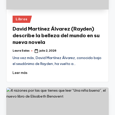
Publicado
Libros
en
David Martínez Álvarez (Rayden)
describe la belleza del mundo en su
nueva novela
Laura Salas
julio 2, 2026
Publicado
por
Una vez más, David Martínez Álvarez, conocido bajo
el seudónimo de Rayden, ha vuelto a…
Leer más