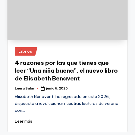
Publicado
Libros
en
4 razones por las que tienes que
leer “Una niña buena”, el nuevo libro
de Elisabeth Benavent
Laura Salas
junio 6, 2026
Publicado
por
Elisabeth Benavent, ha regresado en este 2026,
dispuesta a revolucionar nuestras lecturas de verano
con…
Leer más