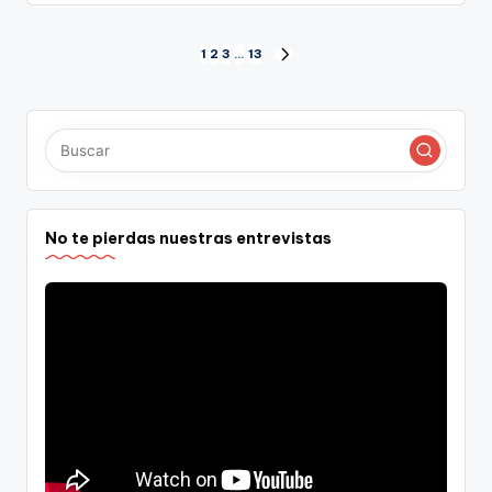
Paginación
1
2
3
…
13
SIGUIENTE
PÁGINA
de
entradas
No te pierdas nuestras entrevistas