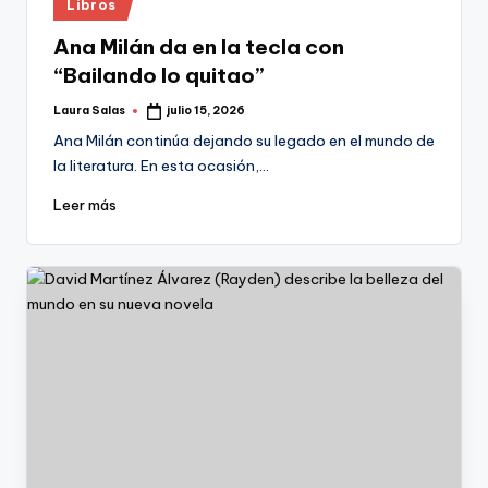
Publicado
Libros
en
Ana Milán da en la tecla con
“Bailando lo quitao”
Laura Salas
julio 15, 2026
Publicado
por
Ana Milán continúa dejando su legado en el mundo de
la literatura. En esta ocasión,…
Leer más