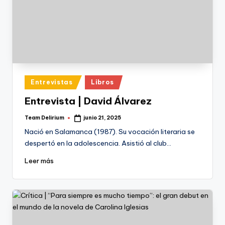
Publicado
Entrevistas
Libros
en
Entrevista | David Álvarez
Team Delirium
junio 21, 2025
Publicado
por
Nació en Salamanca (1987). Su vocación literaria se
despertó en la adolescencia. Asistió al club…
Leer más