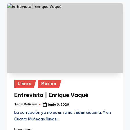
Publicado
Libros
Música
en
Entrevista | Enrique Vaqué
Team Delirium
junio 6, 2026
Publicado
por
La corrupción ya no es un rumor. Es un sistema. Y en
Cuatro Muñecas Rusas…
Leer más