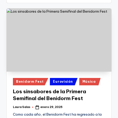
Publicado
Benidorm Fest
Eurovisión
Música
en
Los sinsabores de la Primera
Semifinal del Benidorm Fest
Laura Salas
enero 29, 2025
Publicado
por
Como cada año, el Benidorm Fest ha regresado a la