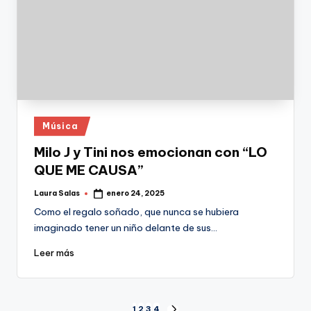
Publicado
Música
en
Milo J y Tini nos emocionan con “LO
QUE ME CAUSA”
Laura Salas
enero 24, 2025
Publicado
por
Como el regalo soñado, que nunca se hubiera
imaginado tener un niño delante de sus…
Leer más
1
2
3
4