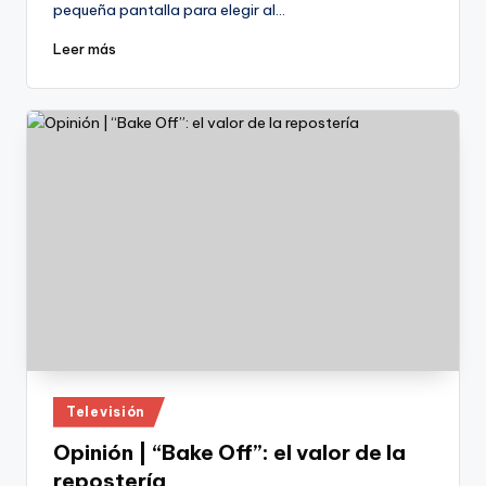
pequeña pantalla para elegir al…
Leer más
Publicado
Televisión
en
Opinión | “Bake Off”: el valor de la
repostería