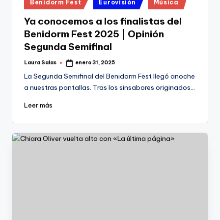
Publicado
Benidorm Fest
Eurovisión
Música
en
Ya conocemos a los finalistas del
Benidorm Fest 2025 | Opinión
Segunda Semifinal
Laura Salas
enero 31, 2025
Publicado
por
La Segunda Semifinal del Benidorm Fest llegó anoche
a nuestras pantallas. Tras los sinsabores originados…
Leer más