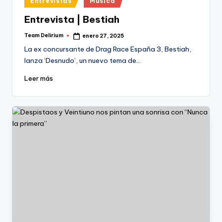
Entrevistas
Música
en
Entrevista | Bestiah
Team Delirium
enero 27, 2025
Publicado
por
La ex concursante de Drag Race España 3, Bestiah,
lanza ‘Desnudo’, un nuevo tema de…
Leer más