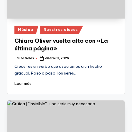
Publicado
Música
Nuestros discos
en
Chiara Oliver vuelta alto con «La
última página»
Laura Salas
enero 31, 2025
Publicado
por
Crecer es un verbo que asociamos a un hecho
gradual. Paso a paso, los seres…
Leer más