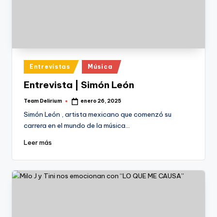
Publicado
Entrevistas
Música
en
Entrevista | Simón León
Team Delirium
enero 26, 2025
Publicado
por
Simón León , artista mexicano que comenzó su
carrera en el mundo de la música…
Leer más