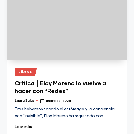
Publicado
Libros
en
Crítica | Eloy Moreno lo vuelve a
hacer con “Redes”
Laura Salas
enero 29, 2025
Publicado
por
Tras habernos tocado el estómago y la conciencia
con “Invisible”, Eloy Moreno ha regresado con…
Leer más