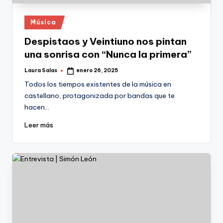
Publicado
Música
en
Despistaos y Veintiuno nos pintan
una sonrisa con “Nunca la primera”
Laura Salas
enero 26, 2025
Publicado
por
Todos los tiempos existentes de la música en
castellano, protagonizada por bandas que te
hacen…
Leer más