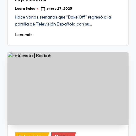
Laura Salas
enero 27, 2025
Publicado
por
Hace varias semanas que “Bake Off” regresó a la
parrilla de Televisión Española con su…
Leer más
Publicado