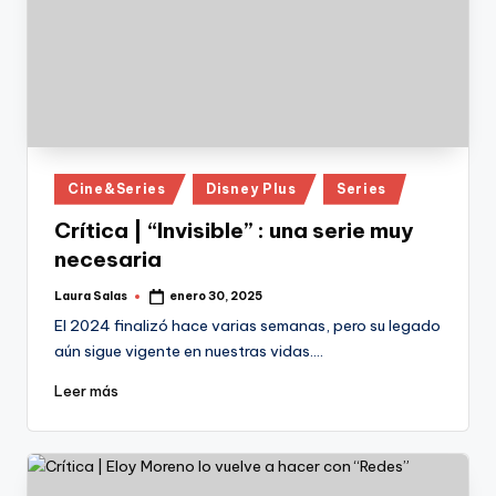
Publicado
Cine&Series
Disney Plus
Series
en
Crítica | “Invisible” : una serie muy
necesaria
Laura Salas
enero 30, 2025
Publicado
por
El 2024 finalizó hace varias semanas, pero su legado
aún sigue vigente en nuestras vidas.…
Leer más