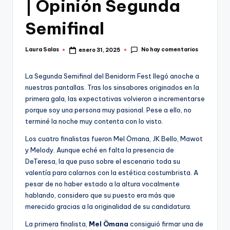
| Opinión Segunda
Semifinal
No hay comentarios
Laura Salas
enero 31, 2025
Publicado
por
La Segunda Semifinal del Benidorm Fest llegó anoche a
nuestras pantallas. Tras los sinsabores originados en la
primera gala, las expectativas volvieron a incrementarse
porque soy una persona muy pasional. Pese a ello, no
terminé la noche muy contenta con lo visto.
Los cuatro finalistas fueron Mel Ömana, JK Bello, Mawot
y Melody. Aunque eché en falta la presencia de
DeTeresa, la que puso sobre el escenario toda su
valentía para calarnos con la estética costumbrista. A
pesar de no haber estado a la altura vocalmente
hablando, considero que su puesto era más que
merecido gracias a la originalidad de su candidatura.
La primera finalista,
Mel Ömana
consiguió firmar una de