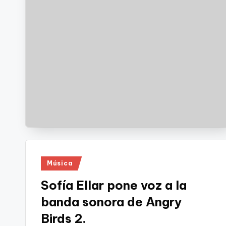
Publicado
Música
en
Sofía Ellar pone voz a la
banda sonora de Angry
Birds 2.