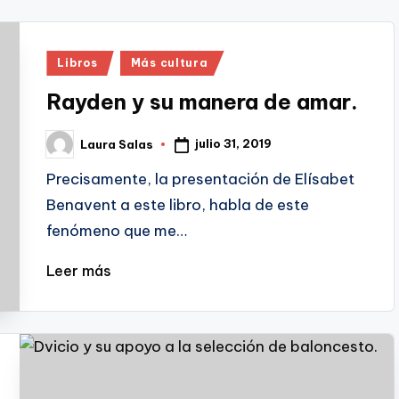
Publicado
Libros
Más cultura
en
Rayden y su manera de amar.
julio 31, 2019
Laura Salas
Publicado
por
Precisamente, la presentación de Elísabet
Benavent a este libro, habla de este
fenómeno que me…
Leer más