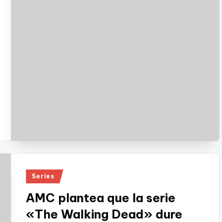
Publicado
Series
en
AMC plantea que la serie
«The Walking Dead» dure