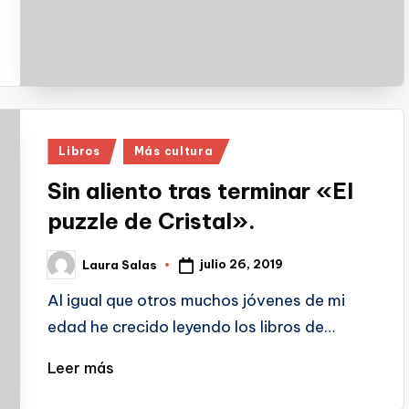
Publicado
Libros
Más cultura
en
Sin aliento tras terminar «El
puzzle de Cristal».
julio 26, 2019
Laura Salas
Publicado
por
Al igual que otros muchos jóvenes de mi
edad he crecido leyendo los libros de…
Leer más