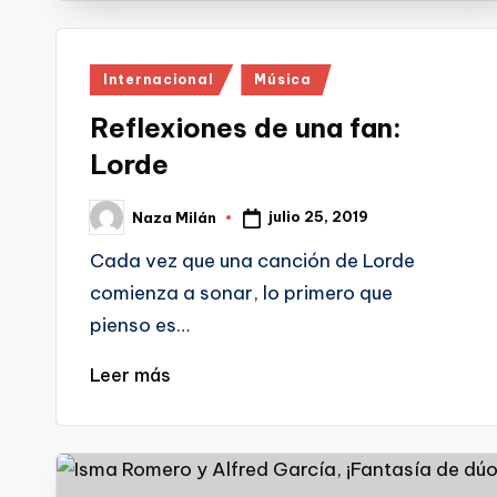
Publicado
Internacional
Música
en
Reflexiones de una fan:
Lorde
julio 25, 2019
Naza Milán
Publicado
por
Cada vez que una canción de Lorde
comienza a sonar, lo primero que
pienso es…
Leer más