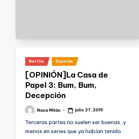
Publicado
Netflix
Opinión
en
[OPINIÓN]La Casa de
Papel 3: Bum, Bum,
Decepción
julio 27, 2019
Naza Milán
Publicado
por
Terceras partes no suelen ser buenas, y
menos en series que ya habían tenido