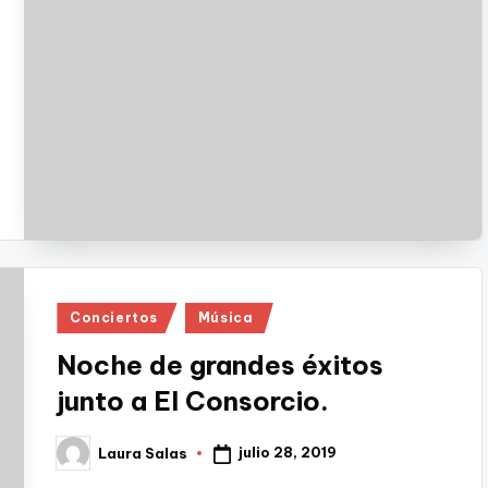
Publicado
Conciertos
Música
en
Noche de grandes éxitos
junto a El Consorcio.
julio 28, 2019
Laura Salas
Publicado
por