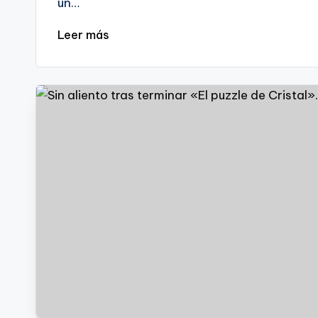
un…
Leer más