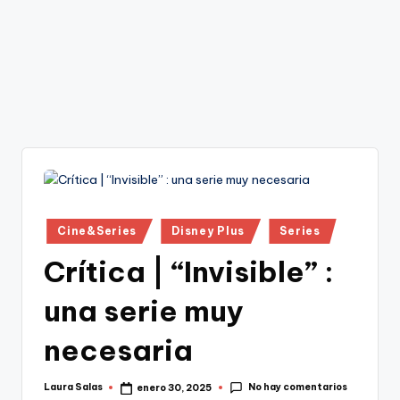
Publicado
Cine&Series
Disney Plus
Series
en
Crítica | “Invisible” :
una serie muy
necesaria
No hay comentarios
Laura Salas
enero 30, 2025
Publicado