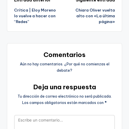
Navegación
Entrada anterior
Siguiente entrada
Crítica | Eloy Moreno
Chiara Oliver vuelta
de
lo vuelve a hacer con
alto con «La última
“Redes”
página»
entradas
Comentarios
Aún no hay comentarios. ¿Por qué no comienzas el
debate?
Deja una respuesta
Tu dirección de correo electrónico no será publicada.
Los campos obligatorios están marcados con
*