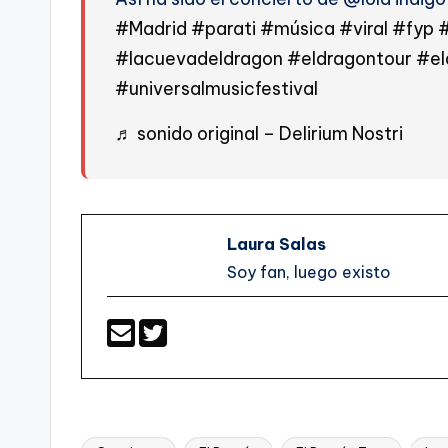
#Madrid
#parati
#música
#viral
#fyp
#
#lacuevadeldragon
#eldragontour
#el
#universalmusicfestival
♬ sonido original – Delirium Nostri
Laura Salas
Soy fan, luego existo