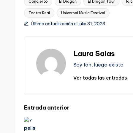
Concierto
El Dragón
El Dragón Tour
la 
Teatro Real
Universal Music Festival
Etiquetas:
Última actualización el julio 31, 2023
Laura Salas
Soy fan, luego existo
Ver todas las entradas
Navegación
Entrada anterior
de