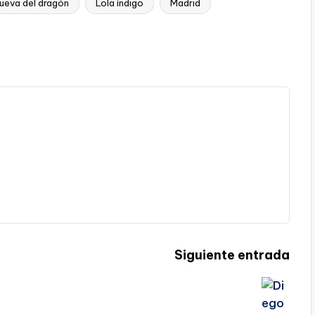
cueva del dragón
Lola índigo
Madrid
Siguiente entrada