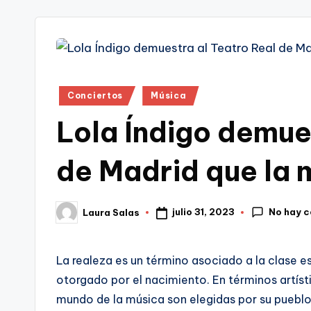
tr
i
Publicado
Conciertos
Música
en
Lola Índigo demue
de Madrid que la 
No hay 
julio 31, 2023
Laura Salas
Publicado
por
La realeza es un término asociado a la clase e
otorgado por el nacimiento. En términos artístic
mundo de la música son elegidas por su pueblo 