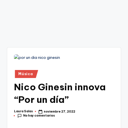
Publicado
Música
en
Nico Ginesin innova
“Por un día”
Laura Salas
noviembre 27, 2022
Publicado
No hay comentarios
por