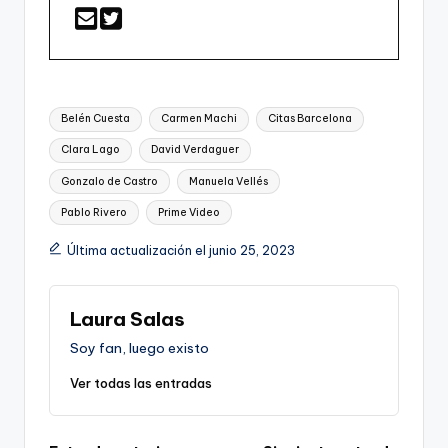
Etiquetas:
Belén Cuesta
Carmen Machi
Citas Barcelona
Clara Lago
David Verdaguer
Gonzalo de Castro
Manuela Vellés
Pablo Rivero
Prime Video
Última actualización el junio 25, 2023
Laura Salas
Soy fan, luego existo
Ver todas las entradas