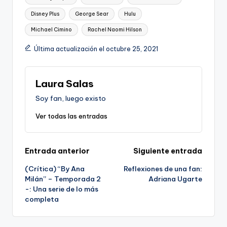
Disney Plus
George Sear
Hulu
Michael Cimino
Rachel Naomi Hilson
Última actualización el octubre 25, 2021
Laura Salas
Soy fan, luego existo
Ver todas las entradas
Navegación
Entrada anterior
Siguiente entrada
(Crítica) “By Ana
Reflexiones de una fan:
de
Milán” – Temporada 2
Adriana Ugarte
-: Una serie de lo más
entradas
completa