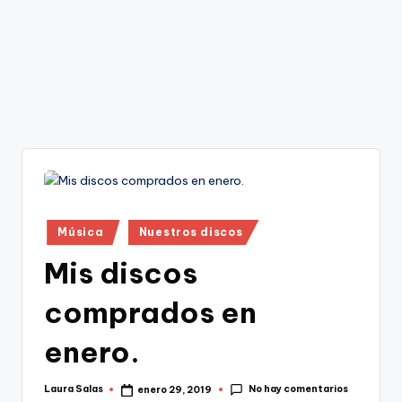
Publicado
Música
Nuestros discos
en
Mis discos
comprados en
enero.
No hay comentarios
Laura Salas
enero 29, 2019
Publicado