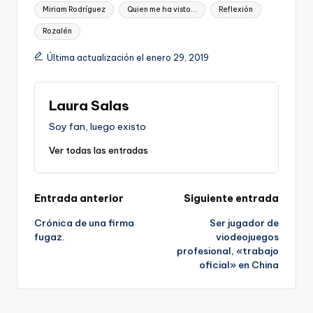
Miriam Rodríguez
Quien me ha visto...
Reflexión
Rozalén
Última actualización el enero 29, 2019
Laura Salas
Soy fan, luego existo
Ver todas las entradas
Navegación
Entrada anterior
Siguiente entrada
Crónica de una firma
Ser jugador de
de
fugaz.
viodeojuegos
profesional, «trabajo
entradas
oficial» en China