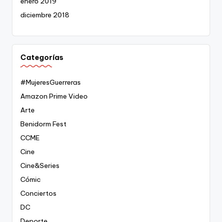
enero 2019
diciembre 2018
Categorías
#MujeresGuerreras
Amazon Prime Video
Arte
Benidorm Fest
CCME
Cine
Cine&Series
Cómic
Conciertos
DC
Deporte