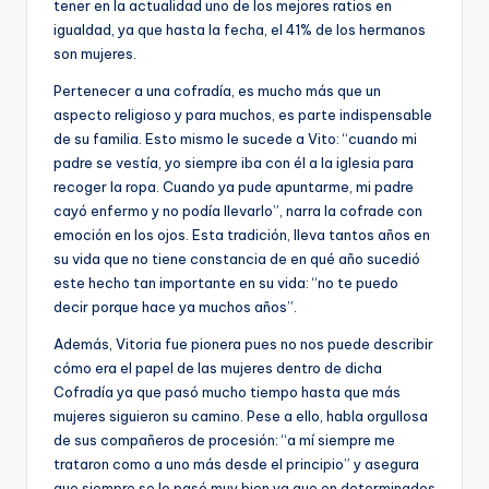
tener en la actualidad uno de los mejores ratios en
igualdad, ya que hasta la fecha, el 41% de los hermanos
son mujeres.
Pertenecer a una cofradía, es mucho más que un
aspecto religioso y para muchos, es parte indispensable
de su familia. Esto mismo le sucede a Vito: “cuando mi
padre se vestía, yo siempre iba con él a la iglesia para
recoger la ropa. Cuando ya pude apuntarme, mi padre
cayó enfermo y no podía llevarlo”, narra la cofrade con
emoción en los ojos. Esta tradición, lleva tantos años en
su vida que no tiene constancia de en qué año sucedió
este hecho tan importante en su vida: “no te puedo
decir porque hace ya muchos años”.
Además, Vitoria fue pionera pues no nos puede describir
cómo era el papel de las mujeres dentro de dicha
Cofradía ya que pasó mucho tiempo hasta que más
mujeres siguieron su camino. Pese a ello, habla orgullosa
de sus compañeros de procesión: “a mí siempre me
trataron como a uno más desde el principio” y asegura
que siempre se lo pasó muy bien ya que en determinados