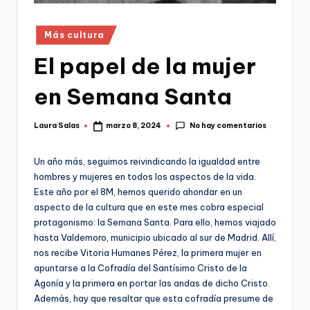
Publicado
Más cultura
en
El papel de la mujer
en Semana Santa
No hay comentarios
Laura Salas
marzo 8, 2024
Publicado
por
Un año más, seguimos reivindicando la igualdad entre
hombres y mujeres en todos los aspectos de la vida.
Este año por el 8M, hemos querido ahondar en un
aspecto de la cultura que en este mes cobra especial
protagonismo: la Semana Santa. Para ello, hemos viajado
hasta Valdemoro, municipio ubicado al sur de Madrid. Allí,
nos recibe Vitoria Humanes Pérez, la primera mujer en
apuntarse a la Cofradía del Santísimo Cristo de la
Agonía y la primera en portar las andas de dicho Cristo.
Además, hay que resaltar que esta cofradía presume de