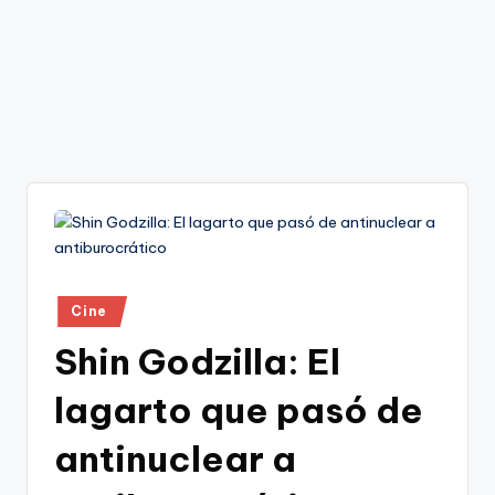
Publicado
Cine
en
Shin Godzilla: El
lagarto que pasó de
antinuclear a