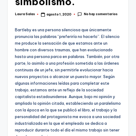
simbolismo.
No hay comentarios
Laura Salas
agosto 1, 2020
Publicado
por
Bartleby es una persona silenciosa que únicamente
pronuncia las palabras “preferiría no hacerlo”. El silencio
me produce la sensación de que estamos ante un
hombre con diversos traumas, que han evolucionado
hasta una persona parca en palabras. También, por otra
parte, lo asimilo a una profesión sometida a las órdenes
continuas de un jefe, sin permitirle evolucionar hacia
nuevos proyectos o alcanzar un puesto mayor. Según
algunas informaciones leídas para completar este
trabajo, estamos ante un reflejo de la sociedad
capitalista estadounidense. Aunque, bajo mi opinión y
ampliado la opinión citada, estableciendo un paralelismo
con la época en la que se publicó el libro, el trabajo y la
personalidad del protagonista me evoca a una sociedad
industrializada en la que el empleado se dedica a
reproducir durante todo el día el mismo trabajo sin tener