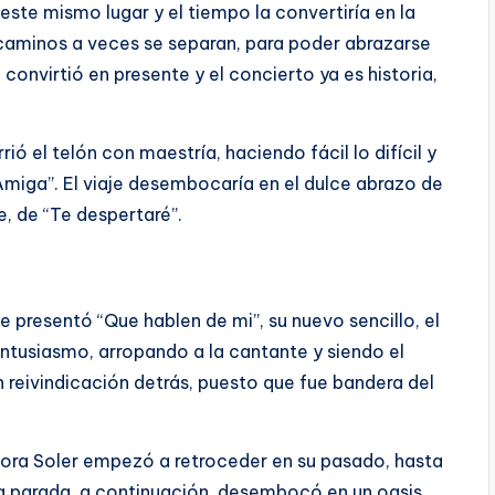
este mismo lugar y el tiempo la convertiría en la
s caminos a veces se separan, para poder abrazarse
 convirtió en presente y el concierto ya es historia,
ió el telón con maestría, haciendo fácil lo difícil y
Amiga”. El viaje desembocaría en el dulce abrazo de
, de “Te despertaré”.
he presentó “Que hablen de mi”, su nuevo sencillo, el
entusiasmo, arropando a la cantante y siendo el
 reivindicación detrás, puesto que fue bandera del
tora Soler empezó a retroceder en su pasado, hasta
mera parada, a continuación, desembocó en un oasis