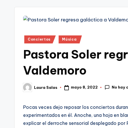
tr
i
Publicado
Conciertos
Música
en
Pastora Soler reg
Valdemoro
No hay 
mayo 8, 2022
Laura Salas
Publicado
por
Pocas veces dejo reposar los conciertos durant
experimentados en él. Anoche, una hoja en b
explicar el derroche sensorial desplegado por 